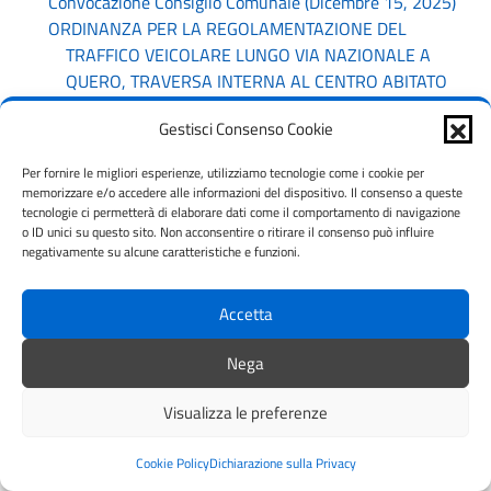
Convocazione Consiglio Comunale (Dicembre 15, 2025)
ORDINANZA PER LA REGOLAMENTAZIONE DEL
TRAFFICO VEICOLARE LUNGO VIA NAZIONALE A
QUERO, TRAVERSA INTERNA AL CENTRO ABITATO
DELLA S.P. 21 “DI QUERO”, AL KM 1+300 (Dicembre
Gestisci Consenso Cookie
16, 2025)
CONCORSO PUBBLICO PER SOLI ESAMI PER
Per fornire le migliori esperienze, utilizziamo tecnologie come i cookie per
L’ASSUNZIONE A TEMPO INDETERMINATO E PIENO
memorizzare e/o accedere alle informazioni del dispositivo. Il consenso a queste
DI N. 1 COLLABORATORE PROFESSIONALE (AREA
tecnologie ci permetterà di elaborare dati come il comportamento di navigazione
o ID unici su questo sito. Non acconsentire o ritirare il consenso può influire
OPERATORI ESPERTI CCNL FUNZIONI LOCALI)
negativamente su alcune caratteristiche e funzioni.
PRESSO IL COMUNE DI SETTEVILLE (BL). (Dicembre
16, 2025)
Accetta
CHIUSURE STRAORDINARIE (Dicembre 19, 2025)
Lavori di pubblica utilità e di cittadinanza attiva.
Nega
(Dicembre 24, 2025)
Nuove norme e sanzioni sull’abbandono dei rifiuti
Visualizza le preferenze
(Dicembre 29, 2025)
Vincitori borse di studio a studenti meritevoli – Anno
Cookie Policy
Dichiarazione sulla Privacy
scolastico 2024/2025 (Dicembre 29, 2025)