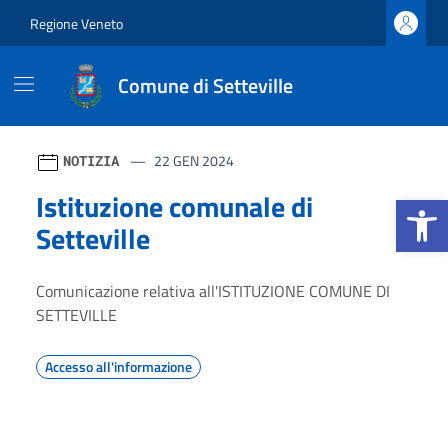
Vai ai contenuti
Vai al footer
Regione Veneto
Comune di Setteville
Comune di Setteville
Contenuti in evidenza
Novità in evidenza
22 GEN 2024
NOTIZIA
Istituzione comunale di
Apri la b
Setteville
Comunicazione relativa all'ISTITUZIONE COMUNE DI
SETTEVILLE
Accesso all'informazione