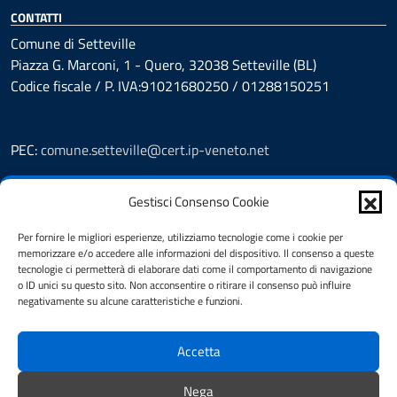
CONTATTI
Comune di Setteville
Piazza G. Marconi, 1 - Quero, 32038 Setteville (BL)
Codice fiscale / P. IVA:91021680250 / 01288150251
PEC:
comune.setteville@cert.ip-veneto.net
Leggi le FAQ
Gestisci Consenso Cookie
Prenotazioni
Segnalazione disservizio
Per fornire le migliori esperienze, utilizziamo tecnologie come i cookie per
Richiesta assistenza
memorizzare e/o accedere alle informazioni del dispositivo. Il consenso a queste
Feedback
tecnologie ci permetterà di elaborare dati come il comportamento di navigazione
o ID unici su questo sito. Non acconsentire o ritirare il consenso può influire
Amministrazione Trasparente
negativamente su alcune caratteristiche e funzioni.
Albo Pretorio
Informativa privacy
Accetta
Note legali
Dichiarazione di accessibilità
Nega