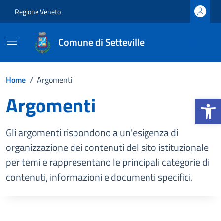
Vai ai contenuti
Vai al footer
Regione Veneto
Comune di Setteville
Home
/
Argomenti
Argomenti
Apri la b
Gli argomenti rispondono a un'esigenza di
organizzazione dei contenuti del sito istituzionale
per temi e rappresentano le principali categorie di
contenuti, informazioni e documenti specifici.