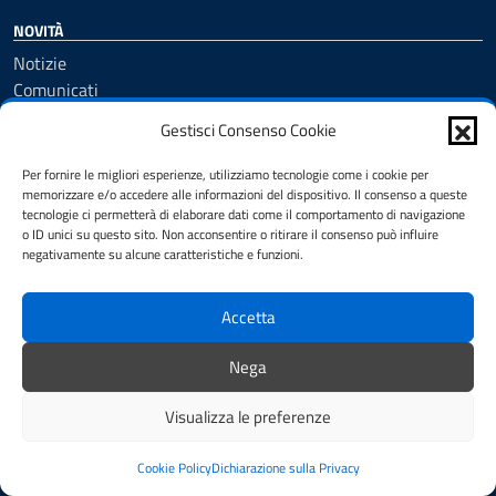
NOVITÀ
Notizie
Comunicati
Avvisi
Gestisci Consenso Cookie
Per fornire le migliori esperienze, utilizziamo tecnologie come i cookie per
VIVERE IL COMUNE
memorizzare e/o accedere alle informazioni del dispositivo. Il consenso a queste
tecnologie ci permetterà di elaborare dati come il comportamento di navigazione
Luoghi
o ID unici su questo sito. Non acconsentire o ritirare il consenso può influire
Eventi
negativamente su alcune caratteristiche e funzioni.
Galleria Fotografica
Accetta
CONTATTI
Nega
Comune di Setteville
Piazza G. Marconi, 1 - Quero, 32038 Setteville (BL)
Visualizza le preferenze
Codice fiscale / P. IVA:91021680250 / 01288150251
Cookie Policy
Dichiarazione sulla Privacy