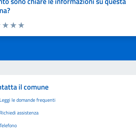
to sono chiare le informazioni su questa
na?
1 stelle su 5
uta 2 stelle su 5
Valuta 3 stelle su 5
Valuta 4 stelle su 5
Valuta 5 stelle su 5
tatta il comune
Leggi le domande frequenti
Richiedi assistenza
Telefono