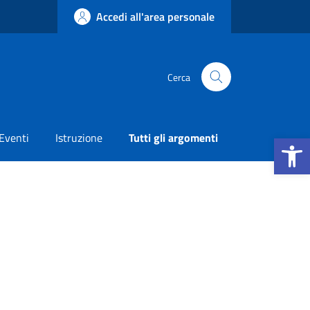
Accedi all'area personale
Cerca
Apri la b
Eventi
Istruzione
Tutti gli argomenti