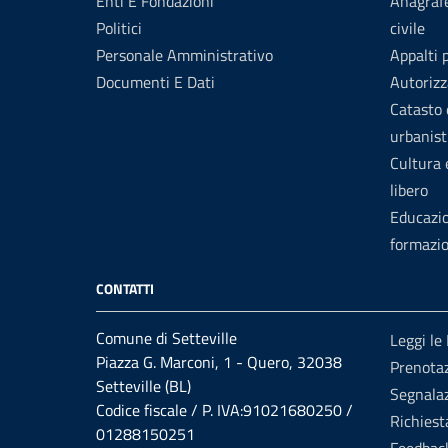
Enti E Fondazioni
Anagrafe
Politici
civile
Personale Amministrativo
Appalti 
Documenti E Dati
Autorizz
Catasto 
urbanist
Cultura
libero
Educazi
formazi
CONTATTI
Comune di Setteville
Leggi le
Piazza G. Marconi, 1 - Quero, 32038
Prenotaz
Setteville (BL)
Segnalaz
Codice fiscale / P. IVA:91021680250 /
Richiest
01288150251