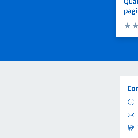
Quan
pagi
Valuta 
Val
Con