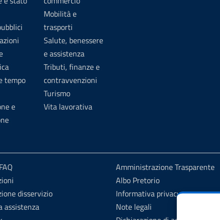
 e stato
commercio
Mobilità e
pubblici
trasporti
azioni
Salute, benessere
e
e assistenza
ica
Tributi, finanze e
 e tempo
contravvenzioni
Turismo
one e
Vita lavorativa
one
 FAQ
Amministrazione Trasparente
ioni
Albo Pretorio
ione disservizio
Informativa privacy
a assistenza
Note legali