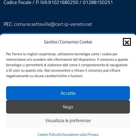
Codice fiscale / P. IVA:91021680250 / 01288150251
PEC:
comune.setteville@cert.ip-veneto.net
Leggi le FAQ
Gestisci Consenso Cookie
Prenotazioni
Segnalazione disservizio
Per fornire le migliori esperienze, utilizziamo tecnologie come i cookie per
Richiesta assistenza
memorizzare e/o accedere alle informazioni del dispositivo. Il consenso a queste
Feedback
tecnologie ci permetterà di elaborare dati come il comportamento di navigazione
o ID unici su questo sito. Non acconsentire o ritirare il consenso può influire
Amministrazione Trasparente
negativamente su alcune caratteristiche e funzioni.
Albo Pretorio
Informativa privacy
Accetta
Note legali
Dichiarazione di accessibilità
Nega
Cookie Policy (UE)
Visualizza le preferenze
Mappa del sito
Credits
Totale visitatori:
Cookie Policy
Dichiarazione sulla Privacy