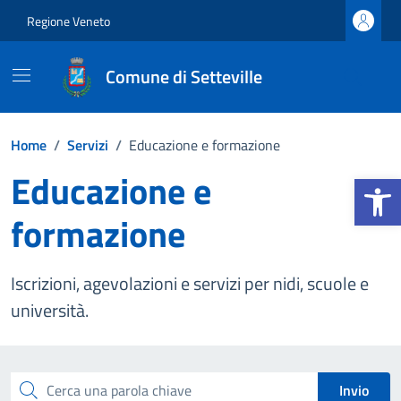
Vai ai contenuti
Vai al footer
Regione Veneto
Comune di Setteville
Home
/
Servizi
/
Educazione e formazione
Educazione e
Apri la b
formazione
Iscrizioni, agevolazioni e servizi per nidi, scuole e
università.
Esplora tutti i servizi
Cerca una parola chiave
Invio