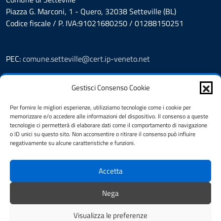
Piazza G. Marconi, 1 - Quero, 32038 Setteville (BL)
Codice fiscale / P. IVA:91021680250 / 01288150251
PEC:
comune.setteville@cert.ip-veneto.net
Leggi le FAQ
Gestisci Consenso Cookie
Prenotazioni
Segnalazione disservizio
Per fornire le migliori esperienze, utilizziamo tecnologie come i cookie per
Richiesta assistenza
memorizzare e/o accedere alle informazioni del dispositivo. Il consenso a queste
Feedback
tecnologie ci permetterà di elaborare dati come il comportamento di navigazione
o ID unici su questo sito. Non acconsentire o ritirare il consenso può influire
Amministrazione Trasparente
negativamente su alcune caratteristiche e funzioni.
Albo Pretorio
Informativa privacy
Accetta
Note legali
Dichiarazione di accessibilità
Nega
Cookie Policy (UE)
Visualizza le preferenze