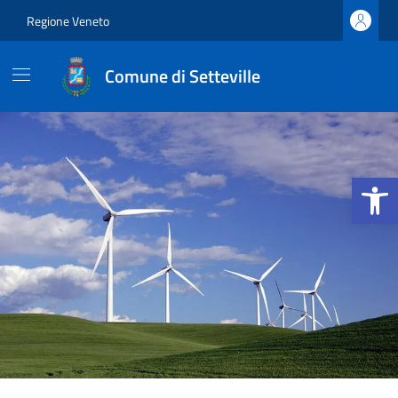
Vai ai contenuti
Vai al footer
Regione Veneto
Comune di Setteville
Apri la b