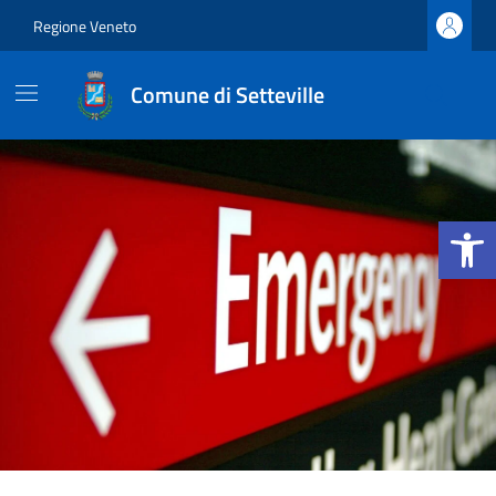
Vai ai contenuti
Vai al footer
Regione Veneto
Comune di Setteville
Apri la b