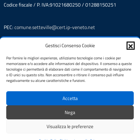
Codice fiscale / P. IVA:91021680250 / 01288150251
PEC:
comune.setteville@cert.ip-veneto.net
Leggi le FAQ
Gestisci Consenso Cookie
Prenotazioni
Segnalazione disservizio
Per fornire le migliori esperienze, utilizziamo tecnologie come i cookie per
Richiesta assistenza
memorizzare e/o accedere alle informazioni del dispositivo. Il consenso a queste
Feedback
tecnologie ci permetterà di elaborare dati come il comportamento di navigazione
o ID unici su questo sito. Non acconsentire o ritirare il consenso può influire
Amministrazione Trasparente
negativamente su alcune caratteristiche e funzioni.
Albo Pretorio
Informativa privacy
Accetta
Note legali
Dichiarazione di accessibilità
Nega
Cookie Policy (UE)
Visualizza le preferenze
Mappa del sito
Credits
Totale visitatori: