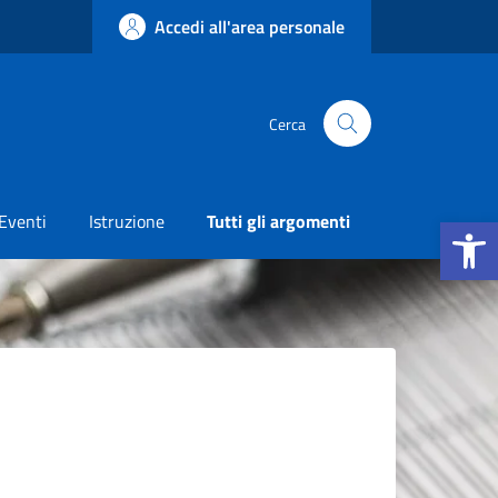
Accedi all'area personale
Cerca
Apri la b
Eventi
Istruzione
Tutti gli argomenti