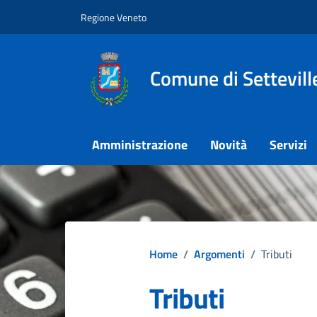
Vai ai contenuti
Vai al footer
Regione Veneto
Comune di Settevill
Amministrazione
Novità
Servizi
Home
/
Argomenti
/
Tributi
Tributi