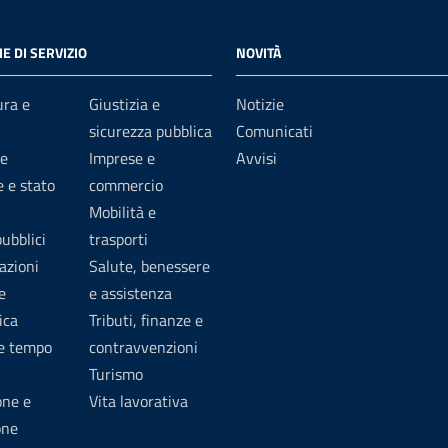
E DI SERVIZIO
NOVITÀ
ura e
Giustizia e
Notizie
sicurezza pubblica
Comunicati
e
Imprese e
Avvisi
 e stato
commercio
Mobilità e
pubblici
trasporti
azioni
Salute, benessere
e
e assistenza
ica
Tributi, finanze e
 e tempo
contravvenzioni
Turismo
one e
Vita lavorativa
one