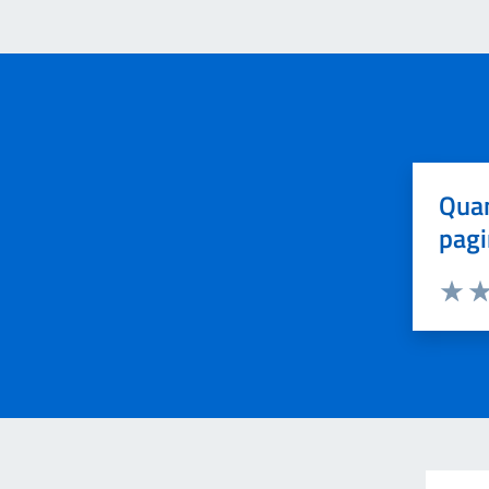
Quan
pagi
Valuta 
Val