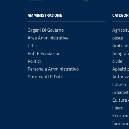
AMMINISTRAZIONE
CATEGORI
Organi Di Governo
Agricolt
Aree Amministrative
pesca
Uffici
Ambient
Enti E Fondazioni
Anagrafe
Politici
civile
Personale Amministrativo
Appalti 
Documenti E Dati
Autorizz
Catasto 
urbanist
Cultura
libero
Educazi
formazi