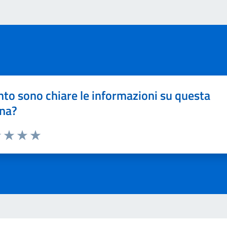
to sono chiare le informazioni su questa
na?
1 stelle su 5
uta 2 stelle su 5
Valuta 3 stelle su 5
Valuta 4 stelle su 5
Valuta 5 stelle su 5