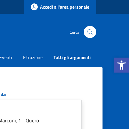
Accedi all'area personale
Cerca
Apri la b
Eventi
Istruzione
Tutti gli argomenti
 da:
Marconi, 1 - Quero