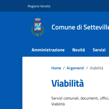
Vai ai contenuti
Vai al footer
Regione Veneto
Comune di Settevill
Amministrazione
Novità
Servizi
Home
/
Argomenti
/
Viabilità
Viabilità
Dettagli dell
Servizi comunali, documenti, uffici,
Viabilità