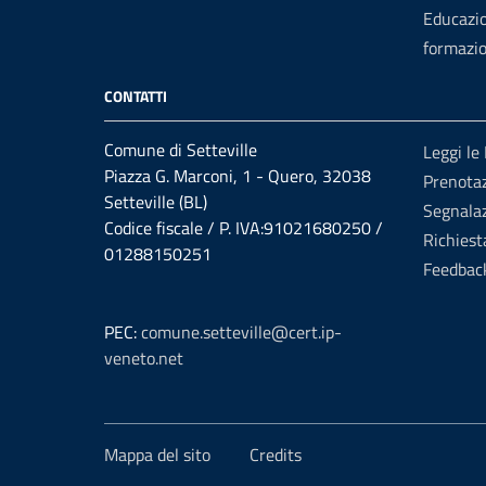
Educazi
formazi
CONTATTI
Comune di Setteville
Leggi le
Piazza G. Marconi, 1 - Quero, 32038
Prenotaz
Setteville (BL)
Segnalaz
Codice fiscale / P. IVA:91021680250 /
Richiest
01288150251
Feedbac
PEC:
comune.setteville@cert.ip-
veneto.net
Mappa del sito
Credits