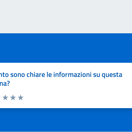
to sono chiare le informazioni su questa
na?
1 stelle su 5
uta 2 stelle su 5
Valuta 3 stelle su 5
Valuta 4 stelle su 5
Valuta 5 stelle su 5