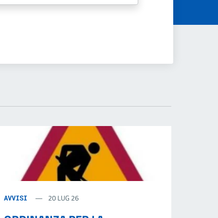
20 LUG 26
AVVISI