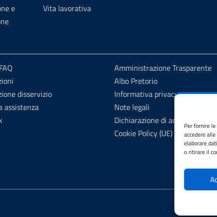
one e
Vita lavorativa
one
 FAQ
Amministrazione Trasparente
ioni
Albo Pretorio
ione disservizio
Informativa privacy
a assistenza
Note legali
k
Dichiarazione di accessibilità
Per fornire l
Cookie Policy (UE)
accedere alle
elaborare dat
o ritirare il 
Ac