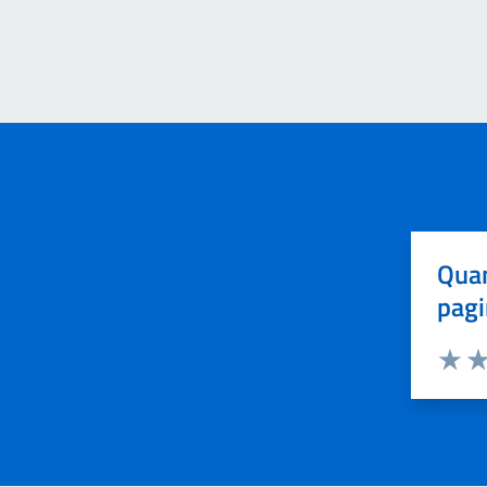
Quan
pagi
Valuta 
Val