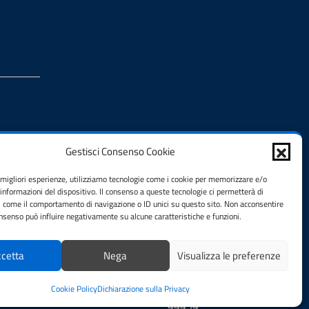
Gestisci Consenso Cookie
e migliori esperienze, utilizziamo tecnologie come i cookie per memorizzare e/o
 informazioni del dispositivo. Il consenso a queste tecnologie ci permetterà di
i come il comportamento di navigazione o ID unici su questo sito. Non acconsentire
consenso può influire negativamente su alcune caratteristiche e funzioni.
cetta
Nega
Visualizza le preferenze
Totale visitatori:
Cookie Policy
Dichiarazione sulla Privacy
44434