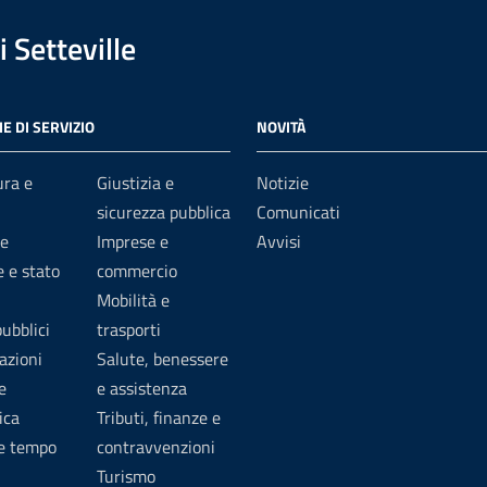
 Setteville
E DI SERVIZIO
NOVITÀ
ura e
Giustizia e
Notizie
sicurezza pubblica
Comunicati
e
Imprese e
Avvisi
 e stato
commercio
Mobilità e
pubblici
trasporti
azioni
Salute, benessere
e
e assistenza
ica
Tributi, finanze e
 e tempo
contravvenzioni
Turismo