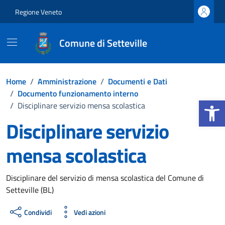
Vai ai contenuti
Vai al footer
Regione Veneto
Comune di Setteville
Home
/
Amministrazione
/
Documenti e Dati
/
Documento funzionamento interno
Apri la b
/
Disciplinare servizio mensa scolastica
Disciplinare servizio
mensa scolastica
Dettagli del documento
Disciplinare del servizio di mensa scolastica del Comune di
Setteville (BL)
Condividi
Vedi azioni