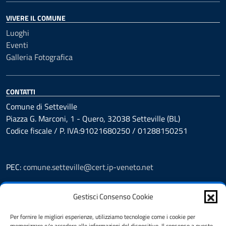
VIVERE IL COMUNE
Luoghi
Eventi
Galleria Fotografica
CONTATTI
Comune di Setteville
Piazza G. Marconi, 1 - Quero, 32038 Setteville (BL)
Codice fiscale / P. IVA:91021680250 / 01288150251
PEC:
comune.setteville@cert.ip-veneto.net
Leggi le FAQ
Gestisci Consenso Cookie
Prenotazioni
Segnalazione disservizio
Per fornire le migliori esperienze, utilizziamo tecnologie come i cookie per
Richiesta assistenza
memorizzare e/o accedere alle informazioni del dispositivo. Il consenso a queste