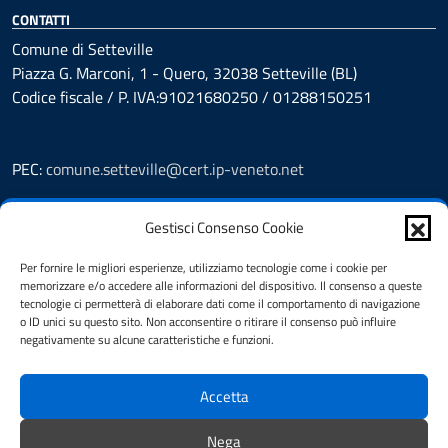
CONTATTI
Comune di Setteville
Piazza G. Marconi, 1 - Quero, 32038 Setteville (BL)
Codice fiscale / P. IVA:91021680250 / 01288150251
PEC:
comune.setteville@cert.ip-veneto.net
Leggi le FAQ
Gestisci Consenso Cookie
Prenotazioni
Segnalazione disservizio
Per fornire le migliori esperienze, utilizziamo tecnologie come i cookie per
Richiesta assistenza
memorizzare e/o accedere alle informazioni del dispositivo. Il consenso a queste
Feedback
tecnologie ci permetterà di elaborare dati come il comportamento di navigazione
o ID unici su questo sito. Non acconsentire o ritirare il consenso può influire
Amministrazione Trasparente
negativamente su alcune caratteristiche e funzioni.
Albo Pretorio
Informativa privacy
Accetta
Note legali
Dichiarazione di accessibilità
Nega