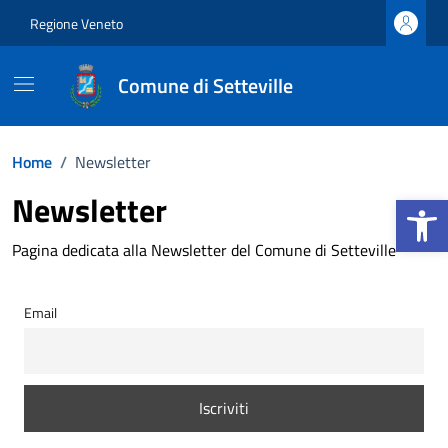
Vai ai contenuti
Vai al footer
Regione Veneto
Comune di Setteville
Home
/
Newsletter
Apri la b
Newsletter
Pagina dedicata alla Newsletter del Comune di Setteville
Email