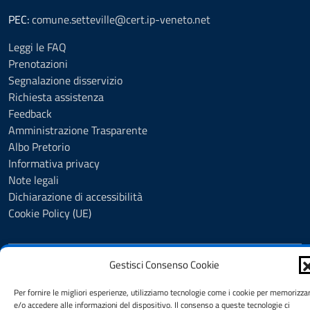
PEC:
comune.setteville@cert.ip-veneto.net
Leggi le FAQ
Prenotazioni
Segnalazione disservizio
Richiesta assistenza
Feedback
Amministrazione Trasparente
Albo Pretorio
Informativa privacy
Note legali
Dichiarazione di accessibilità
Cookie Policy (UE)
Mappa del sito
Credits
Totale visitatori:
Gestisci Consenso Cookie
45380
Per fornire le migliori esperienze, utilizziamo tecnologie come i cookie per memorizza
e/o accedere alle informazioni del dispositivo. Il consenso a queste tecnologie ci