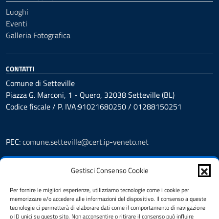
Luoghi
Eventi
Galleria Fotografica
CONTATTI
Comune di Setteville
Piazza G. Marconi, 1 - Quero, 32038 Setteville (BL)
Codice fiscale / P. IVA:91021680250 / 01288150251
PEC:
comune.setteville@cert.ip-veneto.net
Leggi le FAQ
Gestisci Consenso Cookie
Prenotazioni
Segnalazione disservizio
Per fornire le migliori esperienze, utilizziamo tecnologie come i cookie per
Richiesta assistenza
memorizzare e/o accedere alle informazioni del dispositivo. Il consenso a queste
Feedback
tecnologie ci permetterà di elaborare dati come il comportamento di navigazione
o ID unici su questo sito. Non acconsentire o ritirare il consenso può influire