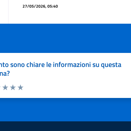
27/05/2026, 05:40
to sono chiare le informazioni su questa
na?
1 stelle su 5
uta 2 stelle su 5
Valuta 3 stelle su 5
Valuta 4 stelle su 5
Valuta 5 stelle su 5