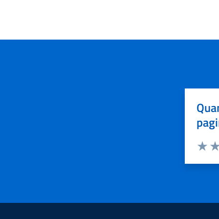
Quan
pagi
Valuta 
Val