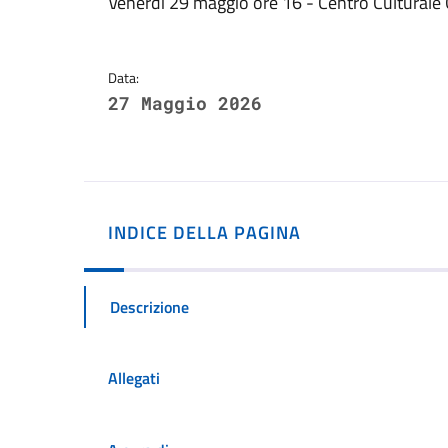
Dettagli della notizi
Venerdi 29 maggio ore 16 - Centro Culturale
Data:
27 Maggio 2026
INDICE DELLA PAGINA
Descrizione
Allegati