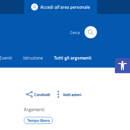
Accedi all'area personale
Cerca
Apri la b
Eventi
Istruzione
Tutti gli argomenti
Condividi
Vedi azioni
Argomenti
Tempo libero