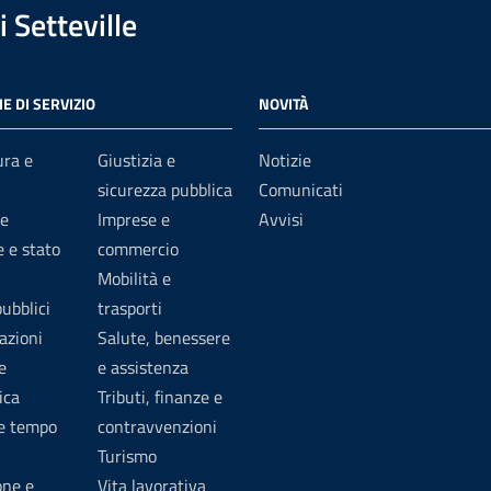
 Setteville
E DI SERVIZIO
NOVITÀ
ura e
Giustizia e
Notizie
sicurezza pubblica
Comunicati
e
Imprese e
Avvisi
 e stato
commercio
Mobilità e
pubblici
trasporti
azioni
Salute, benessere
e
e assistenza
ica
Tributi, finanze e
 e tempo
contravvenzioni
Turismo
one e
Vita lavorativa