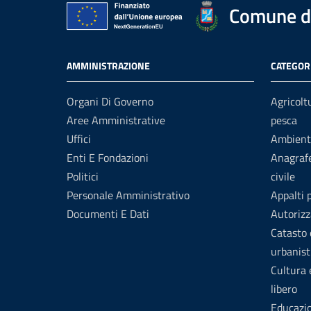
Comune di
AMMINISTRAZIONE
CATEGORI
Organi Di Governo
Agricolt
Aree Amministrative
pesca
Uffici
Ambient
Enti E Fondazioni
Anagrafe
Politici
civile
Personale Amministrativo
Appalti 
Documenti E Dati
Autorizz
Catasto 
urbanist
Cultura
libero
Educazi