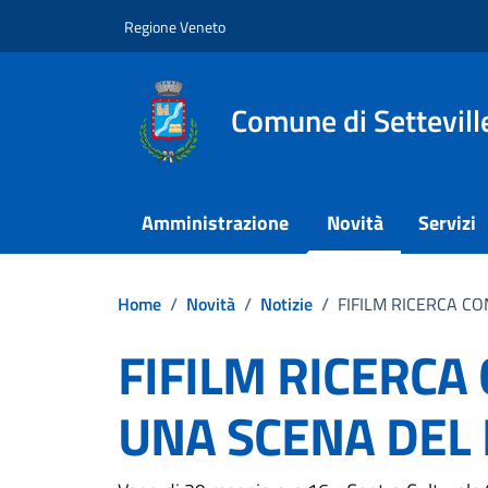
Vai ai contenuti
Vai al footer
Regione Veneto
Comune di Settevill
Amministrazione
Novità
Servizi
Home
/
Novità
/
Notizie
/
FIFILM RICERCA CO
FIFILM RICERCA
UNA SCENA DEL 