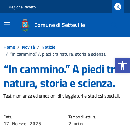
Vai ai contenuti
Vai al footer
Regione Veneto
Comune di Setteville
Home
/
Novità
/
Notizie
/
“In cammino.” A piedi tra natura, storia e scienza.
Apri la b
“In cammino.” A piedi tra
natura, storia e scienza.
Dettagli della notizia
Testimonianze ed emozioni di viaggiatori e studiosi speciali.
Data:
Tempo di lettura:
17 Marzo 2025
2 min