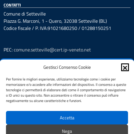
CONTATTI
Comune di Setteville
Piazza G. Marconi, 1 - Quero, 32038 Setteville (BL)
Codice fiscale / P. IVA:91021680250 / 01288150251
PEC:
comune.setteville@cert.ip-veneto.net
Leggi le FAQ
Gestisci Consenso Cookie
Prenotazioni
Segnalazione disservizio
Per fornire le migliori esperienze, utilizziamo tecnologie come i cookie per
Richiesta assistenza
memorizzare e/o accedere alle informazioni del dispositivo. Il consenso a queste
Feedback
tecnologie ci permetterà di elaborare dati come il comportamento di navigazione
o ID unici su questo sito. Non acconsentire o ritirare il consenso può influire
Amministrazione Trasparente
negativamente su alcune caratteristiche e funzioni.
Albo Pretorio
Informativa privacy
Accetta
Note legali
Dichiarazione di accessibilità
Nega
Cookie Policy (UE)