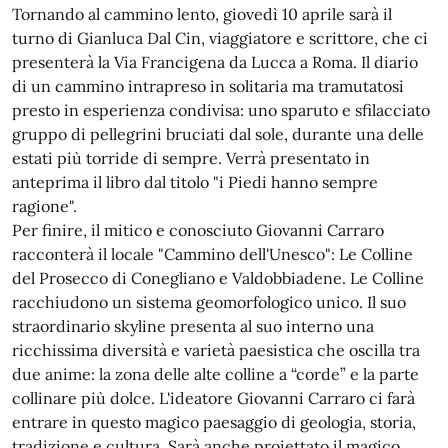
Tornando al cammino lento, giovedì 10
aprile
sarà il
turno di Gianluca Dal Cin, viaggiatore e scrittore, che ci
presenterà la Via Francigena da Lucca a Roma. Il diario
di un cammino intrapreso in solitaria ma tramutatosi
presto in esperienza condivisa: uno sparuto e sfilacciato
gruppo di pellegrini bruciati dal sole, durante una delle
estati più torride di sempre. Verrà presentato in
anteprima il libro dal titolo "i Piedi hanno sempre
ragione".
Per finire, il mitico e conosciuto Giovanni Carraro
racconterà il locale "Cammino dell'Unesco": Le Colline
del Prosecco di Conegliano e Valdobbiadene. Le Colline
racchiudono un sistema geomorfologico unico. Il suo
straordinario skyline presenta al suo interno una
ricchissima diversità e varietà paesistica che oscilla tra
due anime: la zona delle alte colline a “corde” e la parte
collinare più dolce. L'ideatore Giovanni Carraro ci farà
entrare in questo magico paesaggio di geologia, storia,
tradizione e cultura. Sarà anche proiettato il magico