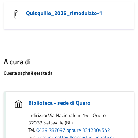
Quisquilie_2025_rimodulato-1
A cura di
Questa pagina è gestita da
Biblioteca - sede di Quero
Indirizzo: Via Nazionale n. 16 - Quero -
32038 Setteville (BL)
Tel:
0439 787097 oppure 3312304542
pec:
comune.setteville@cert.ip-veneto.net