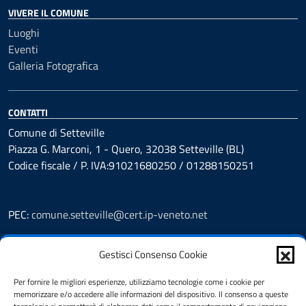
VIVERE IL COMUNE
Luoghi
Eventi
Galleria Fotografica
CONTATTI
Comune di Setteville
Piazza G. Marconi, 1 - Quero, 32038 Setteville (BL)
Codice fiscale / P. IVA:91021680250 / 01288150251
PEC:
comune.setteville@cert.ip-veneto.net
Leggi le FAQ
Gestisci Consenso Cookie
Prenotazioni
Segnalazione disservizio
Per fornire le migliori esperienze, utilizziamo tecnologie come i cookie per
Richiesta assistenza
memorizzare e/o accedere alle informazioni del dispositivo. Il consenso a queste