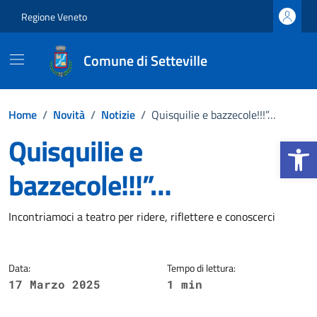
Vai ai contenuti
Vai al footer
Regione Veneto
Comune di Setteville
Home
/
Novità
/
Notizie
/
Quisquilie e bazzecole!!!”…
Quisquilie e
Apri la b
bazzecole!!!”…
Dettagli della notizia
Incontriamoci a teatro per ridere, riflettere e conoscerci
Data:
Tempo di lettura:
17 Marzo 2025
1 min