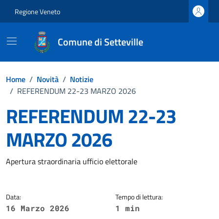
Vai ai contenuti
Vai al footer
Regione Veneto
Comune di Setteville
Home
/
Novità
/
Notizie
/
REFERENDUM 22-23 MARZO 2026
REFERENDUM 22-23
MARZO 2026
Dettagli della notizia
Apertura straordinaria ufficio elettorale
Data:
Tempo di lettura:
16 Marzo 2026
1 min