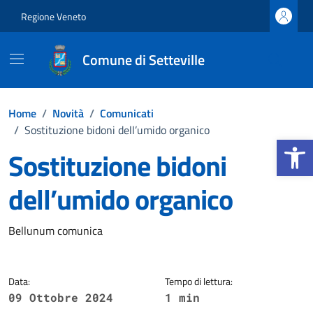
Vai ai contenuti
Vai al footer
Regione Veneto
Comune di Setteville
Home
/
Novità
/
Comunicati
/
Sostituzione bidoni dell’umido organico
Apri la b
Sostituzione bidoni
dell’umido organico
Dettagli della notizia
Bellunum comunica
Data:
Tempo di lettura:
09 Ottobre 2024
1 min