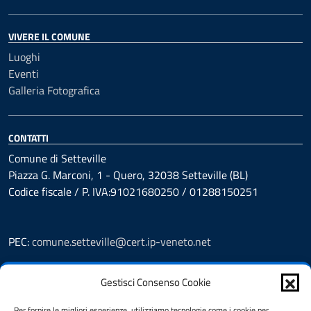
VIVERE IL COMUNE
Luoghi
Eventi
Galleria Fotografica
CONTATTI
Comune di Setteville
Piazza G. Marconi, 1 - Quero, 32038 Setteville (BL)
Codice fiscale / P. IVA:91021680250 / 01288150251
PEC:
comune.setteville@cert.ip-veneto.net
Leggi le FAQ
Gestisci Consenso Cookie
Prenotazioni
Segnalazione disservizio
Per fornire le migliori esperienze, utilizziamo tecnologie come i cookie per