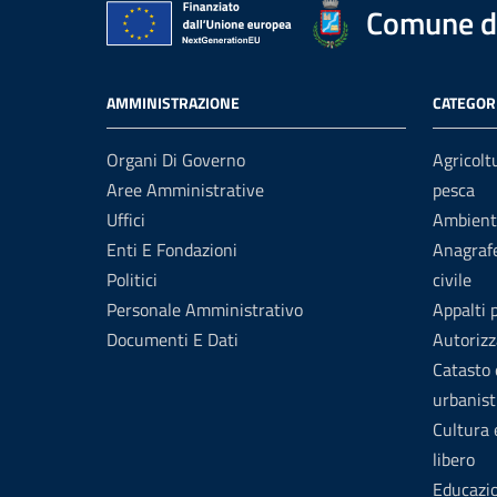
Comune di
AMMINISTRAZIONE
CATEGORI
Organi Di Governo
Agricolt
Aree Amministrative
pesca
Uffici
Ambient
Enti E Fondazioni
Anagrafe
Politici
civile
Personale Amministrativo
Appalti 
Documenti E Dati
Autorizz
Catasto 
urbanist
Cultura
libero
Educazi