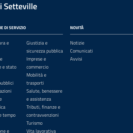
 Setteville
E DI SERVIZIO
NOVITÀ
ura e
Giustizia e
Notizie
sicurezza pubblica
Comunicati
e
Imprese e
Avvisi
 e stato
commercio
Mobilità e
pubblici
trasporti
azioni
Salute, benessere
e
e assistenza
ica
Tributi, finanze e
 e tempo
contravvenzioni
Turismo
one e
Vita lavorativa