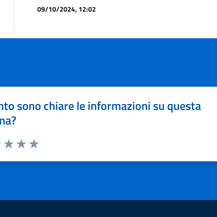
09/10/2024, 12:02
to sono chiare le informazioni su questa
na?
1 stelle su 5
uta 2 stelle su 5
Valuta 3 stelle su 5
Valuta 4 stelle su 5
Valuta 5 stelle su 5