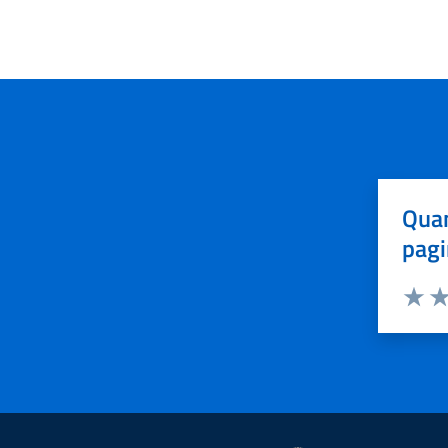
Quan
pagi
Valuta 
Val