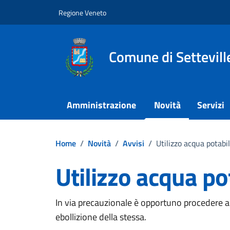
Vai ai contenuti
Vai al footer
Regione Veneto
Comune di Settevill
Amministrazione
Novità
Servizi
Home
/
Novità
/
Avvisi
/
Utilizzo acqua potabi
Utilizzo acqua po
Dettagli della notizi
In via precauzionale è opportuno procedere all'
ebollizione della stessa.