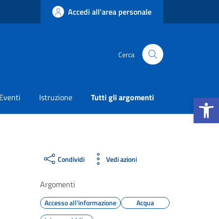
Accedi all'area personale
Cerca
Apri la b
Eventi
Istruzione
Tutti gli argomenti
Condividi
Vedi azioni
Argomenti
Accesso all'informazione
Acqua