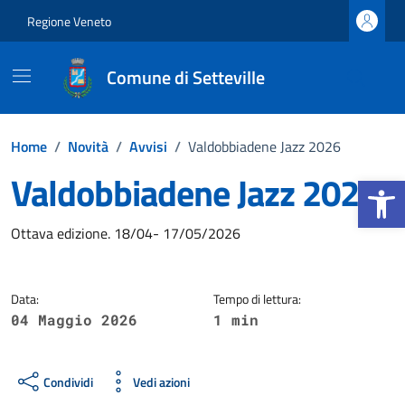
Vai ai contenuti
Vai al footer
Regione Veneto
Comune di Setteville
Home
/
Novità
/
Avvisi
/
Valdobbiadene Jazz 2026
Valdobbiadene Jazz 2026
Apri la b
Dettagli della notizia
Ottava edizione. 18/04- 17/05/2026
Data:
Tempo di lettura:
04 Maggio 2026
1 min
Condividi
Vedi azioni