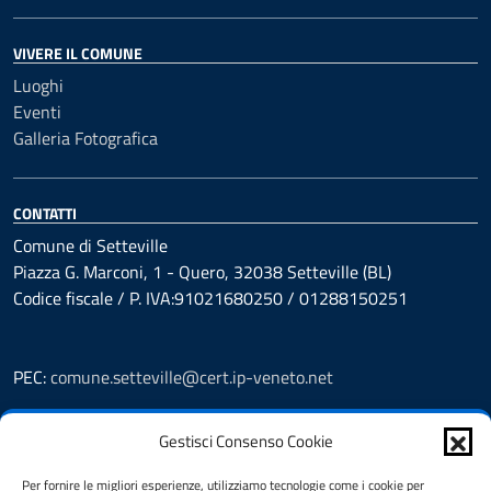
VIVERE IL COMUNE
Luoghi
Eventi
Galleria Fotografica
CONTATTI
Comune di Setteville
Piazza G. Marconi, 1 - Quero, 32038 Setteville (BL)
Codice fiscale / P. IVA:91021680250 / 01288150251
PEC:
comune.setteville@cert.ip-veneto.net
Leggi le FAQ
Gestisci Consenso Cookie
Prenotazioni
Segnalazione disservizio
Per fornire le migliori esperienze, utilizziamo tecnologie come i cookie per