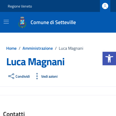
Vai ai contenuti
Vai al footer
Regione Veneto
Comune di Setteville
Home
/
Amministrazione
/
Luca Magnani
Apri la b
Luca Magnani
Condividi
Vedi azioni
Contatti