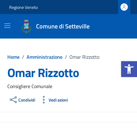
Vai ai contenuti
Vai al footer
Regione Veneto
Comune di Setteville
Home
/
Amministrazione
/
Omar Rizzotto
Apri la b
Omar Rizzotto
Consigliere Comunale
Condividi
Vedi azioni