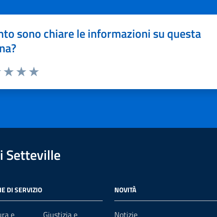
to sono chiare le informazioni su questa
na?
1 stelle su 5
uta 2 stelle su 5
Valuta 3 stelle su 5
Valuta 4 stelle su 5
Valuta 5 stelle su 5
 Setteville
E DI SERVIZIO
NOVITÀ
ura e
Giustizia e
Notizie