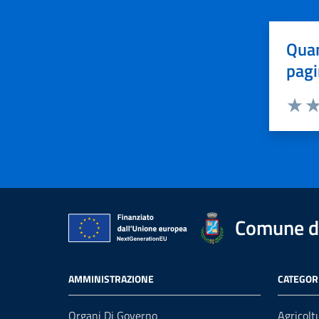
Quan
pagi
Valuta 
Val
Comune di
AMMINISTRAZIONE
CATEGORI
Organi Di Governo
Agricolt