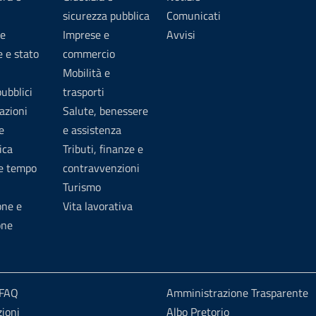
sicurezza pubblica
Comunicati
e
Imprese e
Avvisi
 e stato
commercio
Mobilità e
pubblici
trasporti
azioni
Salute, benessere
e
e assistenza
ica
Tributi, finanze e
 e tempo
contravvenzioni
Turismo
one e
Vita lavorativa
one
 FAQ
Amministrazione Trasparente
ioni
Albo Pretorio