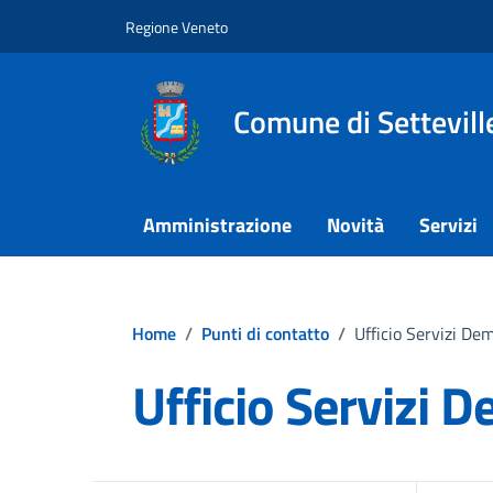
Vai ai contenuti
Vai al footer
Regione Veneto
Comune di Settevill
Amministrazione
Novità
Servizi
Home
/
Punti di contatto
/
Ufficio Servizi Dem
Ufficio Servizi 