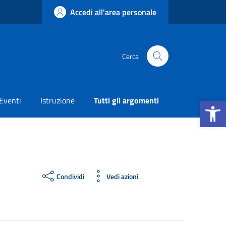
Accedi all'area personale
Cerca
Apri la b
Eventi
Istruzione
Tutti gli argomenti
Condividi
Vedi azioni