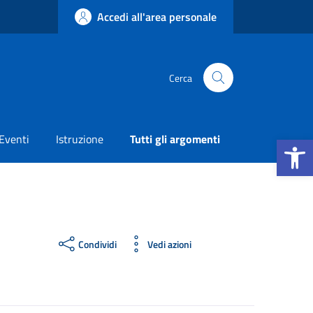
Accedi all'area personale
Cerca
Apri la b
Eventi
Istruzione
Tutti gli argomenti
Condividi
Vedi azioni