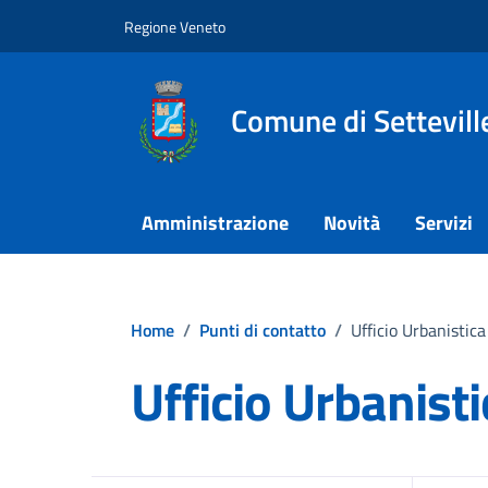
Vai ai contenuti
Vai al footer
Regione Veneto
Comune di Settevill
Amministrazione
Novità
Servizi
Home
/
Punti di contatto
/
Ufficio Urbanistic
Ufficio Urbanist