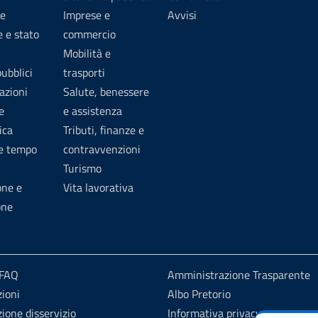
e
Imprese e
Avvisi
 e stato
commercio
Mobilità e
pubblici
trasporti
azioni
Salute, benessere
e
e assistenza
ica
Tributi, finanze e
 e tempo
contravvenzioni
Turismo
one e
Vita lavorativa
one
 FAQ
Amministrazione Trasparente
ioni
Albo Pretorio
ione disservizio
Informativa privacy