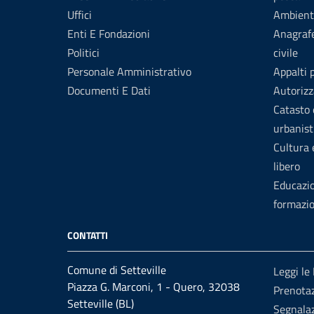
Uffici
Ambient
Enti E Fondazioni
Anagrafe
Politici
civile
Personale Amministrativo
Appalti 
Documenti E Dati
Autorizz
Catasto 
urbanist
Cultura
libero
Educazi
formazi
CONTATTI
Comune di Setteville
Leggi le
Piazza G. Marconi, 1 - Quero, 32038
Prenotaz
Setteville (BL)
Segnalaz