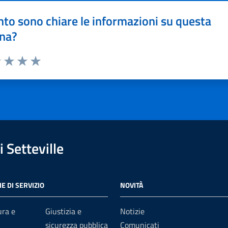
to sono chiare le informazioni su questa
na?
1 stelle su 5
uta 2 stelle su 5
Valuta 3 stelle su 5
Valuta 4 stelle su 5
Valuta 5 stelle su 5
 Setteville
E DI SERVIZIO
NOVITÀ
ura e
Giustizia e
Notizie
sicurezza pubblica
Comunicati