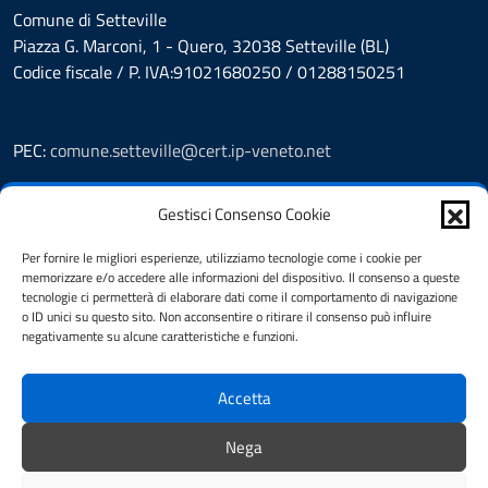
Comune di Setteville
Piazza G. Marconi, 1 - Quero, 32038 Setteville (BL)
Codice fiscale / P. IVA:91021680250 / 01288150251
PEC:
comune.setteville@cert.ip-veneto.net
Leggi le FAQ
Gestisci Consenso Cookie
Prenotazioni
Segnalazione disservizio
Per fornire le migliori esperienze, utilizziamo tecnologie come i cookie per
Richiesta assistenza
memorizzare e/o accedere alle informazioni del dispositivo. Il consenso a queste
Feedback
tecnologie ci permetterà di elaborare dati come il comportamento di navigazione
o ID unici su questo sito. Non acconsentire o ritirare il consenso può influire
Amministrazione Trasparente
negativamente su alcune caratteristiche e funzioni.
Albo Pretorio
Informativa privacy
Accetta
Note legali
Dichiarazione di accessibilità
Nega
Cookie Policy (UE)