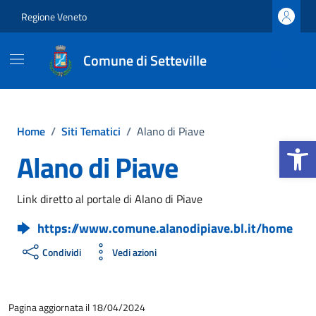
Vai ai contenuti
Vai al footer
Regione Veneto
Comune di Setteville
Home
/
Siti Tematici
/
Alano di Piave
Apri la b
Alano di Piave
Link diretto al portale di Alano di Piave
https://www.comune.alanodipiave.bl.it/home
Condividi
Vedi azioni
Pagina aggiornata il 18/04/2024