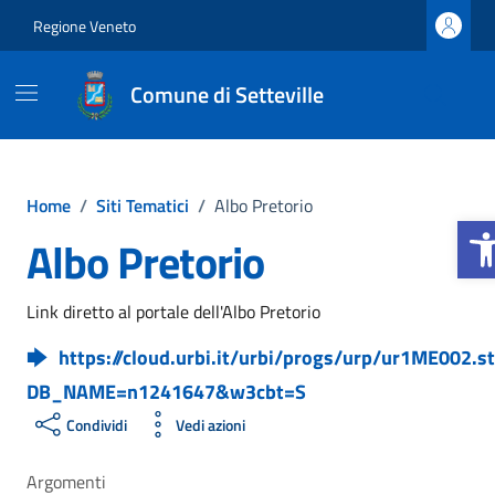
Vai ai contenuti
Vai al footer
Regione Veneto
Comune di Setteville
Home
/
Siti Tematici
/
Albo Pretorio
Apri 
Albo Pretorio
Link diretto al portale dell'Albo Pretorio
https://cloud.urbi.it/urbi/progs/urp/ur1ME002.s
DB_NAME=n1241647&w3cbt=S
Condividi
Vedi azioni
Argomenti