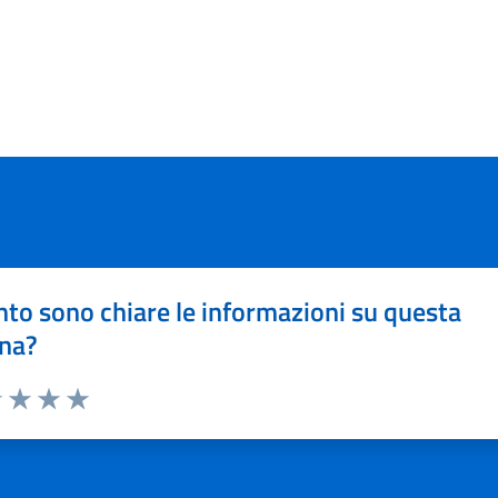
to sono chiare le informazioni su questa
na?
1 stelle su 5
uta 2 stelle su 5
Valuta 3 stelle su 5
Valuta 4 stelle su 5
Valuta 5 stelle su 5