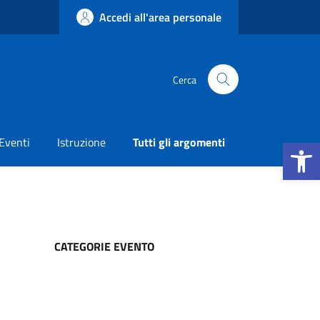
Accedi all'area personale
Cerca
Apri la b
Eventi
Istruzione
Tutti gli argomenti
CATEGORIE EVENTO