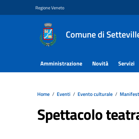
Vai ai contenuti
Vai al footer
Regione Veneto
Comune di Settevill
Amministrazione
Novità
Servizi
Home
/
Eventi
/
Evento culturale
/
Manifest
Spettacolo teatr