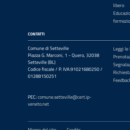
libero
Educazi
formazi
CONTATTI
Comune di Setteville
Leggi le
Piazza G. Marconi, 1 - Quero, 32038
Prenotaz
Setteville (BL)
Segnalaz
Codice fiscale / P. IVA:91021680250 /
Richiest
01288150251
Feedbac
PEC:
comune.setteville@cert.ip-
veneto.net
Mappa del sito
Credits