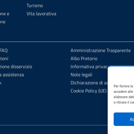
Turismo
one e
Vita lavorativa
one
 FAQ
Amministrazione Trasparente
ioni
Albo Pretorio
ione disservizio
Informativa privacy
a assistenza
Note legali
k
Dichiarazione di accessibilità
Per fornire l
Cookie Policy (UE)
accedere alle
elaborare dat
o ritirare il 
Ac