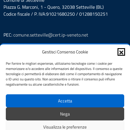
Comune di Setteville
Piazza G. Marconi, 1 - Quero, 32038 Setteville (BL)
Codice fiscale / P. IVA:91021680250 / 01288150251
PEC:
comune.setteville@cert.ip-veneto.net
Leggi le FAQ
Gestisci Consenso Cookie
Prenotazioni
Segnalazione disservizio
Per fornire le migliori esperienze, utilizziamo tecnologie come i cookie per
Richiesta assistenza
memorizzare e/o accedere alle informazioni del dispositivo. Il consenso a queste
Feedback
tecnologie ci permetterà di elaborare dati come il comportamento di navigazione
o ID unici su questo sito. Non acconsentire o ritirare il consenso può influire
Amministrazione Trasparente
negativamente su alcune caratteristiche e funzioni.
Albo Pretorio
Informativa privacy
Accetta
Note legali
Dichiarazione di accessibilità
Nega
Cookie Policy (UE)
Visualizza le preferenze