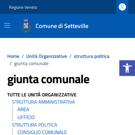
Vai ai contenuti
Vai al footer
Regione Veneto
Comune di Setteville
Home
/
Unità Organizzative
/
struttura politica
Apri la b
/
giunta comunale
giunta comunale
TUTTE LE UNITÀ ORGANIZZATIVE
STRUTTURA AMMINISTRATIVA
AREA
UFFICIO
STRUTTURA POLITICA
CONSIGLIO COMUNALE