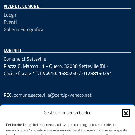
VIVERE IL COMUNE
Luoghi
Eventi
Galleria Fotografica
CONTATTI
Comune di Setteville
Piazza G. Marconi, 1 - Quero, 32038 Setteville (BL)
Codice fiscale / P. IVA:91021680250 / 01288150251
PEC:
comune.setteville@cert.ip-veneto.net
Leggi le FAQ
Gestisci Consenso Cookie
Prenotazioni
Segnalazione disservizio
Per fornire le migliori esperienze, utilizziamo tecnologie come i cookie per
Richiesta assistenza
memorizzare e/o accedere alle informazioni del dispositivo. Il consenso a queste