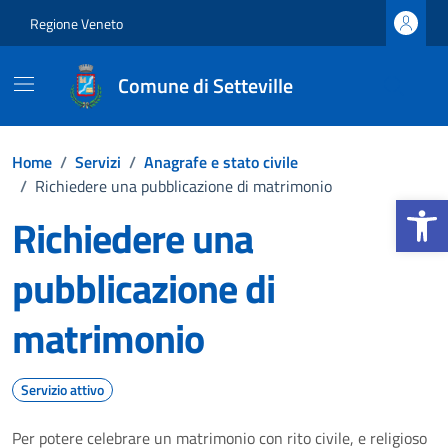
Vai ai contenuti
Vai al footer
Regione Veneto
Comune di Setteville
Home
/
Servizi
/
Anagrafe e stato civile
/
Richiedere una pubblicazione di matrimonio
Apri la b
Richiedere una
pubblicazione di
matrimonio
Servizio attivo
Per potere celebrare un matrimonio con rito civile, e religioso