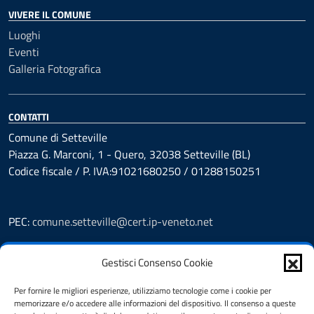
VIVERE IL COMUNE
Luoghi
Eventi
Galleria Fotografica
CONTATTI
Comune di Setteville
Piazza G. Marconi, 1 - Quero, 32038 Setteville (BL)
Codice fiscale / P. IVA:91021680250 / 01288150251
PEC:
comune.setteville@cert.ip-veneto.net
Leggi le FAQ
Gestisci Consenso Cookie
Prenotazioni
Segnalazione disservizio
Per fornire le migliori esperienze, utilizziamo tecnologie come i cookie per
Richiesta assistenza
memorizzare e/o accedere alle informazioni del dispositivo. Il consenso a queste