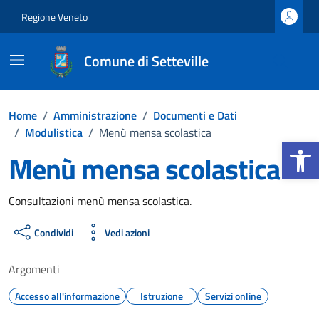
Vai ai contenuti
Vai al footer
Regione Veneto
Comune di Setteville
Home
/
Amministrazione
/
Documenti e Dati
/
Modulistica
/
Menù mensa scolastica
Apri la b
Menù mensa scolastica
Dettagli del documento
Consultazioni menù mensa scolastica.
Condividi
Vedi azioni
Argomenti
Accesso all'informazione
Istruzione
Servizi online