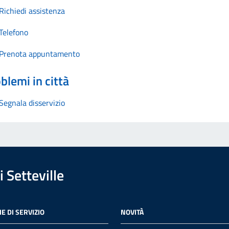
Richiedi assistenza
Telefono
Prenota appuntamento
blemi in città
Segnala disservizio
 Setteville
E DI SERVIZIO
NOVITÀ