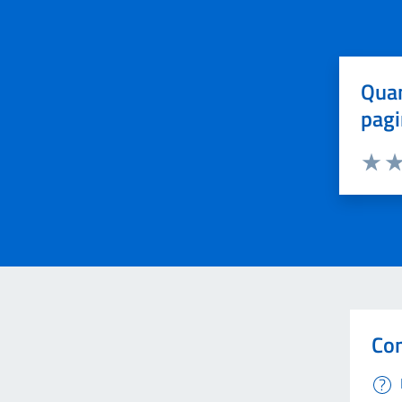
Quan
pagi
Valuta 
Val
Con