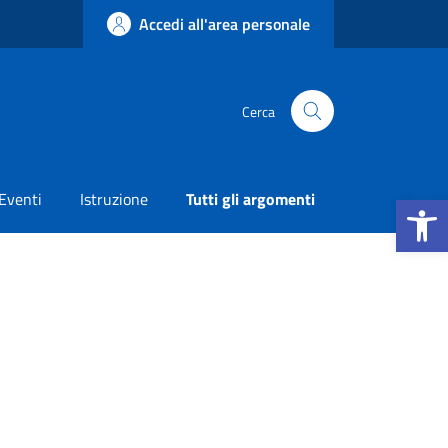
Accedi all'area personale
Cerca
Apri la b
Eventi
Istruzione
Tutti gli argomenti