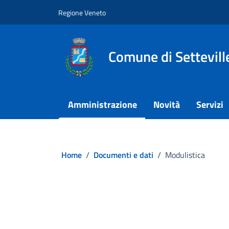
Vai ai contenuti
Vai al footer
Regione Veneto
Comune di Settevill
Amministrazione
Novità
Servizi
Home
/
Documenti e dati
/
Modulistica