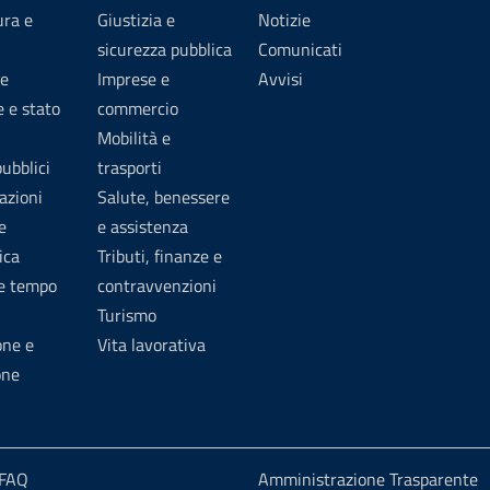
ura e
Giustizia e
Notizie
sicurezza pubblica
Comunicati
e
Imprese e
Avvisi
 e stato
commercio
Mobilità e
pubblici
trasporti
azioni
Salute, benessere
e
e assistenza
ica
Tributi, finanze e
 e tempo
contravvenzioni
Turismo
one e
Vita lavorativa
one
 FAQ
Amministrazione Trasparente