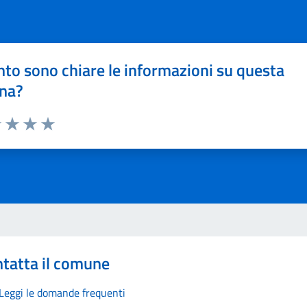
to sono chiare le informazioni su questa
na?
1 stelle su 5
uta 2 stelle su 5
Valuta 3 stelle su 5
Valuta 4 stelle su 5
Valuta 5 stelle su 5
tatta il comune
Leggi le domande frequenti