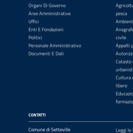
Organi Di Governo
Agricolt
Aree Amministrative
pesca
Uffici
Ambient
Enti E Fondazioni
Anagrafe
Politici
civile
Personale Amministrativo
Appalti 
Documenti E Dati
Autorizz
Catasto 
urbanist
Cultura
libero
Educazi
formazi
CONTATTI
Comune di Setteville
Leggi le