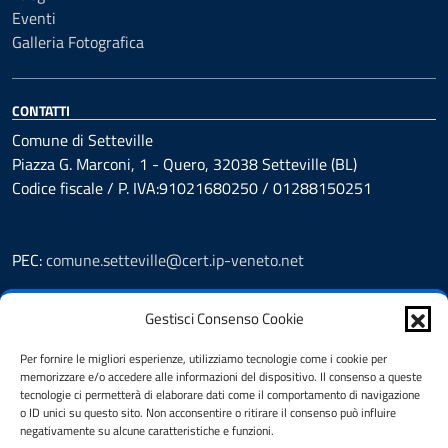
Eventi
Galleria Fotografica
CONTATTI
Comune di Setteville
Piazza G. Marconi, 1 - Quero, 32038 Setteville (BL)
Codice fiscale / P. IVA:91021680250 / 01288150251
PEC:
comune.setteville@cert.ip-veneto.net
Leggi le FAQ
Gestisci Consenso Cookie
Prenotazioni
Segnalazione disservizio
Per fornire le migliori esperienze, utilizziamo tecnologie come i cookie per
Richiesta assistenza
memorizzare e/o accedere alle informazioni del dispositivo. Il consenso a queste
Feedback
tecnologie ci permetterà di elaborare dati come il comportamento di navigazione
o ID unici su questo sito. Non acconsentire o ritirare il consenso può influire
Amministrazione Trasparente
negativamente su alcune caratteristiche e funzioni.
Albo Pretorio