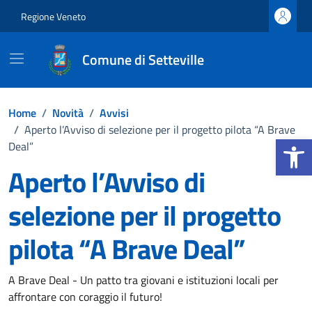
Vai ai contenuti
Vai al footer
Regione Veneto
Comune di Setteville
Home
/
Novità
/
Avvisi
/
Aperto l’Avviso di selezione per il progetto pilota “A Brave
Apri la b
Deal”
Aperto l’Avviso di
selezione per il progetto
pilota “A Brave Deal”
Dettagli della notizia
A Brave Deal - Un patto tra giovani e istituzioni locali per
affrontare con coraggio il futuro!