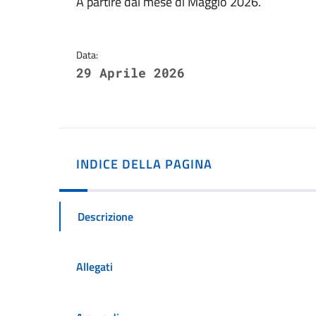
Dettagli della notizi
A partire dal mese di Maggio 2026.
Data:
29 Aprile 2026
INDICE DELLA PAGINA
Descrizione
Allegati