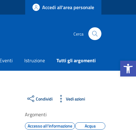
Accedi all'area personale
Cerca
Apri la b
Eventi
Istruzione
Tutti gli argomenti
Condividi
Vedi azioni
Argomenti
Accesso all'informazione
Acqua