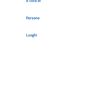
A cura di
Persone
Luoghi