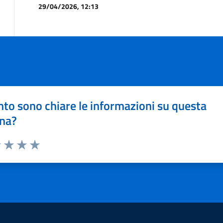
29/04/2026, 12:13
to sono chiare le informazioni su questa
na?
1 stelle su 5
uta 2 stelle su 5
Valuta 3 stelle su 5
Valuta 4 stelle su 5
Valuta 5 stelle su 5