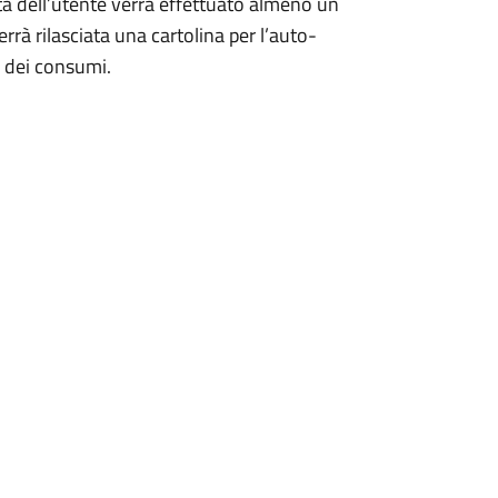
lità dell’utente verrà effettuato almeno un
rrà rilasciata una cartolina per l’auto-
e dei consumi.