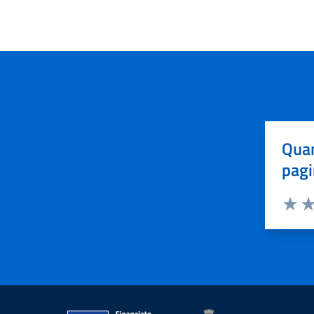
Quan
pagi
Valuta 
Val