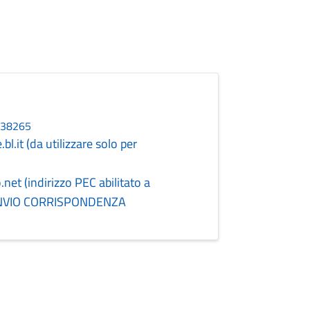
838265
l.it (da utilizzare solo per
et (indirizzo PEC abilitato a
R INVIO CORRISPONDENZA