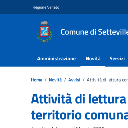
Vai ai contenuti
Vai al footer
Regione Veneto
Comune di Settevill
Amministrazione
Novità
Servizi
Home
/
Novità
/
Avvisi
/
Attività di lettura co
Attività di lettur
territorio comuna