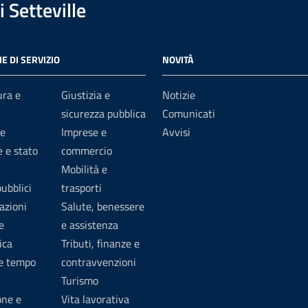
 Setteville
E DI SERVIZIO
NOVITÀ
ura e
Giustizia e
Notizie
sicurezza pubblica
Comunicati
e
Imprese e
Avvisi
 e stato
commercio
Mobilità e
pubblici
trasporti
azioni
Salute, benessere
e
e assistenza
ica
Tributi, finanze e
 e tempo
contravvenzioni
Turismo
one e
Vita lavorativa