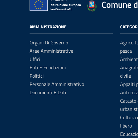
Comune di
AMMINISTRAZIONE
CATEGORI
Organi Di Governo
Agricolt
Aree Amministrative
pesca
Uffici
Ambient
Enti E Fondazioni
Anagrafe
Politici
civile
Personale Amministrativo
Appalti 
Documenti E Dati
Autorizz
Catasto 
urbanist
Cultura
libero
Educazi