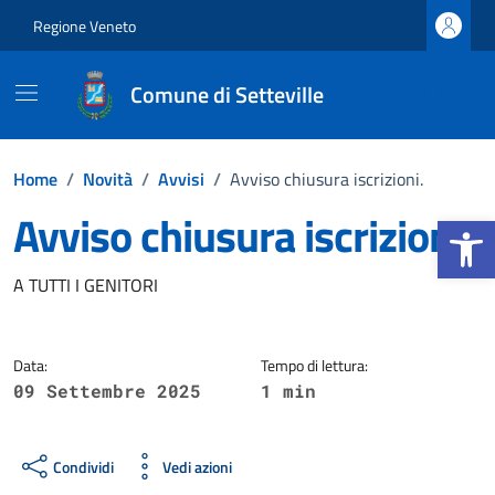
Vai ai contenuti
Vai al footer
Regione Veneto
Comune di Setteville
Home
/
Novità
/
Avvisi
/
Avviso chiusura iscrizioni.
Avviso chiusura iscrizioni.
Apri la b
Dettagli della notizia
A TUTTI I GENITORI
Data:
Tempo di lettura:
09 Settembre 2025
1 min
Condividi
Vedi azioni