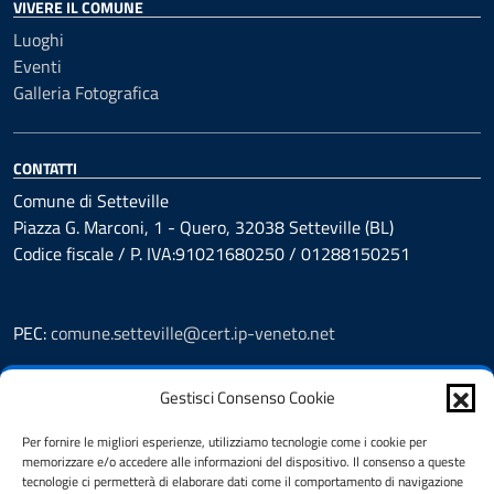
VIVERE IL COMUNE
Luoghi
Eventi
Galleria Fotografica
CONTATTI
Comune di Setteville
Piazza G. Marconi, 1 - Quero, 32038 Setteville (BL)
Codice fiscale / P. IVA:91021680250 / 01288150251
PEC:
comune.setteville@cert.ip-veneto.net
Leggi le FAQ
Gestisci Consenso Cookie
Prenotazioni
Segnalazione disservizio
Per fornire le migliori esperienze, utilizziamo tecnologie come i cookie per
Richiesta assistenza
memorizzare e/o accedere alle informazioni del dispositivo. Il consenso a queste
Feedback
tecnologie ci permetterà di elaborare dati come il comportamento di navigazione