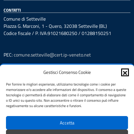
CONTATTI
Comune di Setteville
Piazza G. Marconi, 1 - Quero, 32038 Setteville (BL)
Codice fiscale / P. IVA:91021680250 / 01288150251
PEC:
comune.setteville@cert.ip-veneto.net
Leggi le FAQ
Gestisci Consenso Cookie
Prenotazioni
Segnalazione disservizio
Per fornire le migliori esperienze, utilizziamo tecnologie come i cookie per
Richiesta assistenza
memorizzare e/o accedere alle informazioni del dispositivo. Il consenso a queste
Feedback
tecnologie ci permetterà di elaborare dati come il comportamento di navigazione
o ID unici su questo sito. Non acconsentire o ritirare il consenso può influire
Amministrazione Trasparente
negativamente su alcune caratteristiche e funzioni.
Albo Pretorio
Informativa privacy
Accetta
Note legali
Dichiarazione di accessibilità