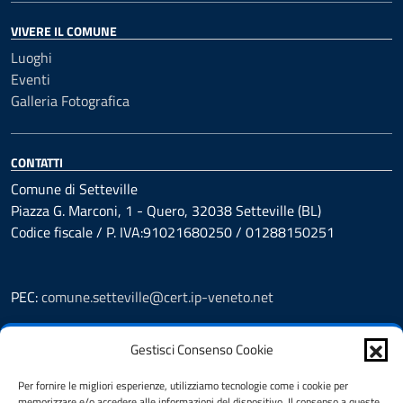
VIVERE IL COMUNE
Luoghi
Eventi
Galleria Fotografica
CONTATTI
Comune di Setteville
Piazza G. Marconi, 1 - Quero, 32038 Setteville (BL)
Codice fiscale / P. IVA:91021680250 / 01288150251
PEC:
comune.setteville@cert.ip-veneto.net
Leggi le FAQ
Gestisci Consenso Cookie
Prenotazioni
Segnalazione disservizio
Per fornire le migliori esperienze, utilizziamo tecnologie come i cookie per
Richiesta assistenza
memorizzare e/o accedere alle informazioni del dispositivo. Il consenso a queste