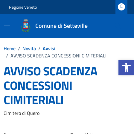
Vai ai contenuti
Vai al footer
Regione Veneto
Comune di Setteville
Home
/
Novità
/
Avvisi
/
AVVISO SCADENZA CONCESSIONI CIMITERIALI
Apri la b
AVVISO SCADENZA
CONCESSIONI
CIMITERIALI
Dettagli della notizia
Cimitero di Quero