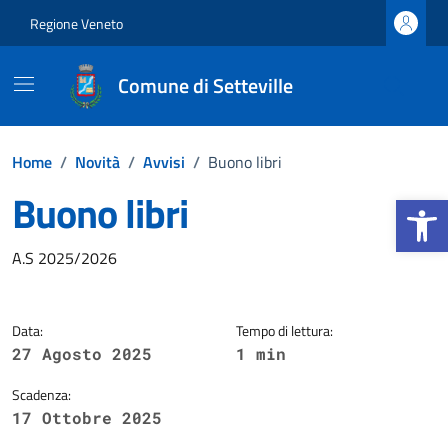
Vai ai contenuti
Vai al footer
Regione Veneto
Comune di Setteville
Home
/
Novità
/
Avvisi
/
Buono libri
Buono libri
Apri la b
Dettagli della notizia
A.S 2025/2026
Data:
Tempo di lettura:
27 Agosto 2025
1 min
Scadenza:
17 Ottobre 2025