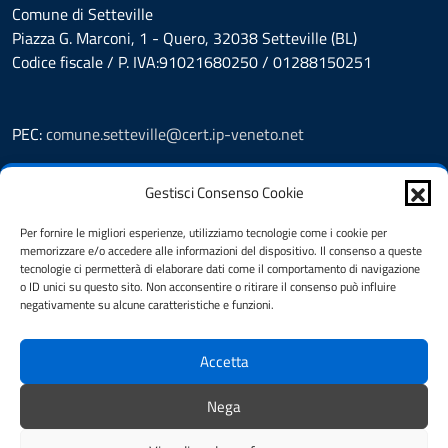
Comune di Setteville
Piazza G. Marconi, 1 - Quero, 32038 Setteville (BL)
Codice fiscale / P. IVA:91021680250 / 01288150251
PEC:
comune.setteville@cert.ip-veneto.net
Leggi le FAQ
Gestisci Consenso Cookie
Prenotazioni
Segnalazione disservizio
Per fornire le migliori esperienze, utilizziamo tecnologie come i cookie per
Richiesta assistenza
memorizzare e/o accedere alle informazioni del dispositivo. Il consenso a queste
Feedback
tecnologie ci permetterà di elaborare dati come il comportamento di navigazione
o ID unici su questo sito. Non acconsentire o ritirare il consenso può influire
Amministrazione Trasparente
negativamente su alcune caratteristiche e funzioni.
Albo Pretorio
Informativa privacy
Accetta
Note legali
Dichiarazione di accessibilità
Nega
Cookie Policy (UE)