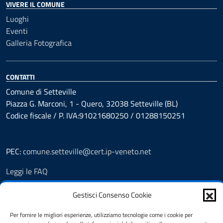
VIVERE IL COMUNE
Luoghi
Eventi
Galleria Fotografica
CONTATTI
Comune di Setteville
Piazza G. Marconi, 1 - Quero, 32038 Setteville (BL)
Codice fiscale / P. IVA:91021680250 / 01288150251
PEC:
comune.setteville@cert.ip-veneto.net
Leggi le FAQ
Prenotazioni
Segnalazione disservizio
Gestisci Consenso Cookie
Richiesta assistenza
Per fornire le migliori esperienze, utilizziamo tecnologie come i cookie per
Feedback