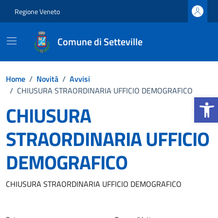
Vai ai contenuti
Vai al footer
Regione Veneto
Comune di Setteville
Home
/
Novità
/
Avvisi
/
CHIUSURA STRAORDINARIA UFFICIO DEMOGRAFICO
Apri la 
CHIUSURA
STRAORDINARIA UFFICIO
DEMOGRAFICO
Dettagli della notizia
CHIUSURA STRAORDINARIA UFFICIO DEMOGRAFICO