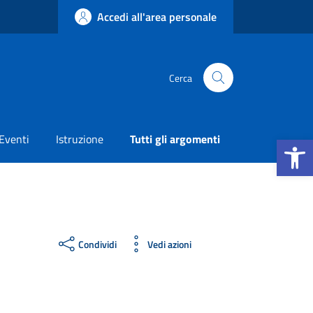
Accedi all'area personale
Cerca
Apri la b
Eventi
Istruzione
Tutti gli argomenti
Condividi
Vedi azioni