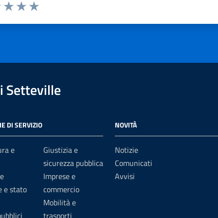
1 stelle su 5
uta 2 stelle su 5
Valuta 3 stelle su 5
Valuta 4 stelle su 5
Valuta 5 stelle su 5
 Setteville
E DI SERVIZIO
NOVITÀ
ura e
Giustizia e
Notizie
sicurezza pubblica
Comunicati
e
Imprese e
Avvisi
 e stato
commercio
Mobilità e
pubblici
trasporti