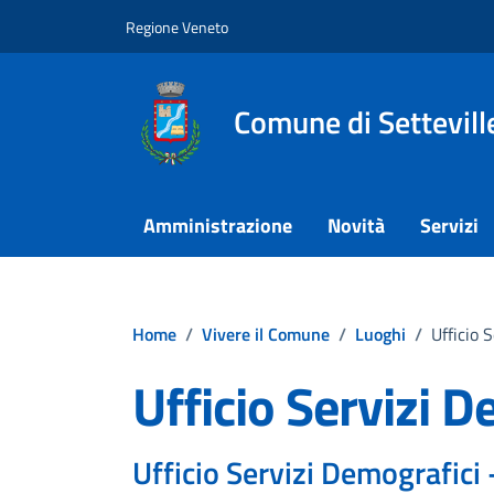
Vai ai contenuti
Vai al footer
Regione Veneto
Comune di Settevill
Amministrazione
Novità
Servizi
Home
/
Vivere il Comune
/
Luoghi
/
Ufficio 
Ufficio Servizi 
Ufficio Servizi Demografici