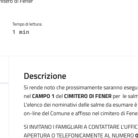
a
itero di Fener
Tempo di lettura:
1 min
Descrizione
Si rende noto che prossimamente saranno esegui
nel
CAMPO 1
del
CIMITERO DI FENER
per le salm
L'elenco dei nominativi delle salme da esumare è r
on-line del Comune e affisso nel cimitero di Fene
SI INVITANO I FAMIGLIARI A CONTATTARE L'UFF
APERTURA O TELEFONICAMENTE AL NUMERO