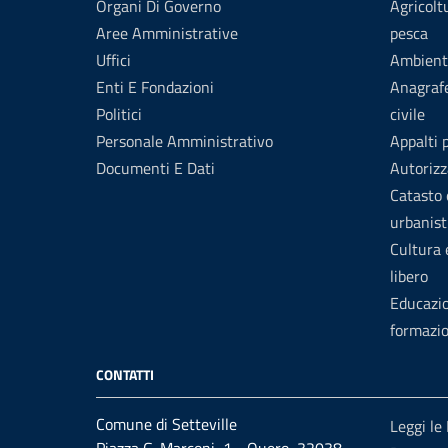
Organi Di Governo
Agricolt
Aree Amministrative
pesca
Uffici
Ambient
Enti E Fondazioni
Anagrafe
Politici
civile
Personale Amministrativo
Appalti 
Documenti E Dati
Autorizz
Catasto 
urbanist
Cultura
libero
Educazi
formazi
CONTATTI
Comune di Setteville
Leggi le