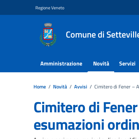
Vai ai contenuti
Vai al footer
Regione Veneto
Comune di Settevill
Amministrazione
Novità
Servizi
Home
/
Novità
/
Avvisi
/
Cimitero di Fener – 
Cimitero di Fene
esumazioni ordin