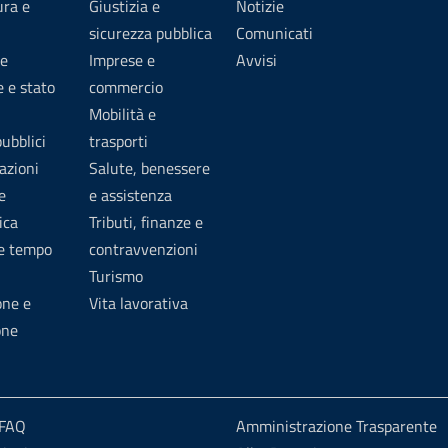
ura e
Giustizia e
Notizie
sicurezza pubblica
Comunicati
e
Imprese e
Avvisi
 e stato
commercio
Mobilità e
pubblici
trasporti
azioni
Salute, benessere
e
e assistenza
ica
Tributi, finanze e
 e tempo
contravvenzioni
Turismo
one e
Vita lavorativa
one
 FAQ
Amministrazione Trasparente