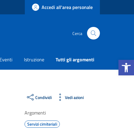
Accedi all'area personale
Cerca
Apri la b
Eventi
Istruzione
Tutti gli argomenti
Condividi
Vedi azioni
Argomenti
Servizi cimiteriali