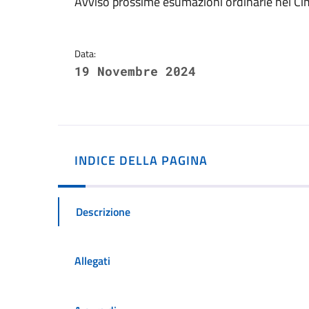
Dettagli della notizi
Avviso prossime esumazioni ordinarie nel Cim
Data:
19 Novembre 2024
INDICE DELLA PAGINA
Descrizione
Allegati