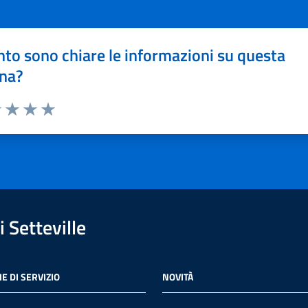
to sono chiare le informazioni su questa
na?
1 stelle su 5
uta 2 stelle su 5
Valuta 3 stelle su 5
Valuta 4 stelle su 5
Valuta 5 stelle su 5
 Setteville
E DI SERVIZIO
NOVITÀ