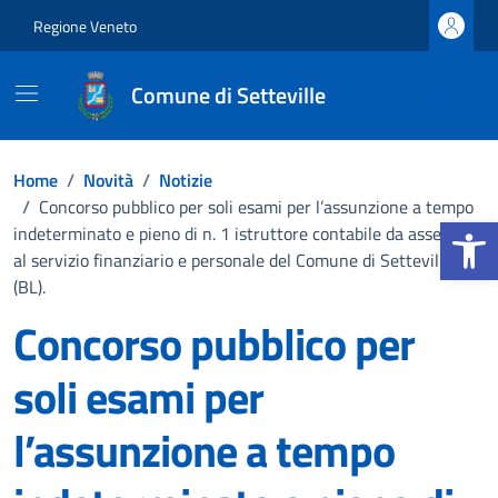
Vai ai contenuti
Vai al footer
Regione Veneto
Comune di Setteville
Home
/
Novità
/
Notizie
/
Concorso pubblico per soli esami per l’assunzione a tempo
Apri la b
indeterminato e pieno di n. 1 istruttore contabile da assegnare
al servizio finanziario e personale del Comune di Setteville
(BL).
Concorso pubblico per
soli esami per
l’assunzione a tempo