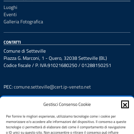
Luoghi
Eventi
Galleria Fotografica
CONTATTI
Comune di Setteville
Piazza G. Marconi, 1 - Quero, 32038 Setteville (BL)
Codice fiscale / P. IVA:91021680250 / 01288150251
PEC:
comune.setteville@cert.ip-veneto.net
Leggi le FAQ
Gestisci Consenso Cookie
Prenotazioni
Segnalazione disservizio
Per fornire le migliori esperienze, utilizziamo tecnologie come i cookie per
Richiesta assistenza
memorizzare e/o accedere alle informazioni del dispositivo. Il consenso a queste
Feedback
tecnologie ci permetterà di elaborare dati come il comportamento di navigazione
o ID unici su questo sito. Non acconsentire o ritirare il consenso può influire