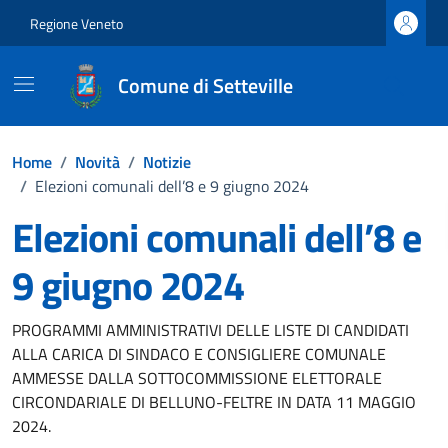
Vai ai contenuti
Vai al footer
Regione Veneto
Comune di Setteville
Home
/
Novità
/
Notizie
/
Elezioni comunali dell’8 e 9 giugno 2024
Elezioni comunali dell’8 e
9 giugno 2024
Dettagli della notizia
PROGRAMMI AMMINISTRATIVI DELLE LISTE DI CANDIDATI
ALLA CARICA DI SINDACO E CONSIGLIERE COMUNALE
AMMESSE DALLA SOTTOCOMMISSIONE ELETTORALE
CIRCONDARIALE DI BELLUNO-FELTRE IN DATA 11 MAGGIO
2024.