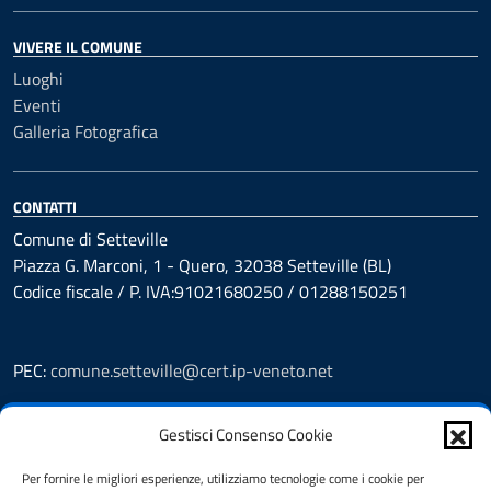
VIVERE IL COMUNE
Luoghi
Eventi
Galleria Fotografica
CONTATTI
Comune di Setteville
Piazza G. Marconi, 1 - Quero, 32038 Setteville (BL)
Codice fiscale / P. IVA:91021680250 / 01288150251
PEC:
comune.setteville@cert.ip-veneto.net
Leggi le FAQ
Gestisci Consenso Cookie
Prenotazioni
Segnalazione disservizio
Per fornire le migliori esperienze, utilizziamo tecnologie come i cookie per