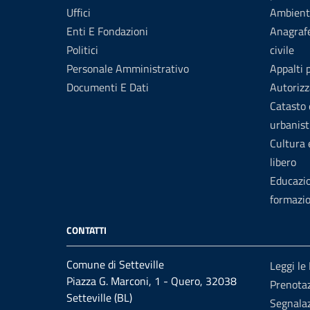
Uffici
Ambient
Enti E Fondazioni
Anagrafe
Politici
civile
Personale Amministrativo
Appalti 
Documenti E Dati
Autorizz
Catasto 
urbanist
Cultura
libero
Educazi
formazi
CONTATTI
Comune di Setteville
Leggi le
Piazza G. Marconi, 1 - Quero, 32038
Prenotaz
Setteville (BL)
Segnalaz