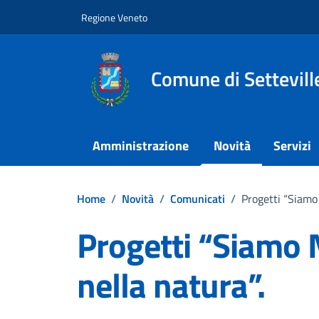
Vai ai contenuti
Vai al footer
Regione Veneto
Comune di Settevill
Amministrazione
Novità
Servizi
Home
/
Novità
/
Comunicati
/
Progetti “Siamo 
Progetti “Siamo N
nella natura”.