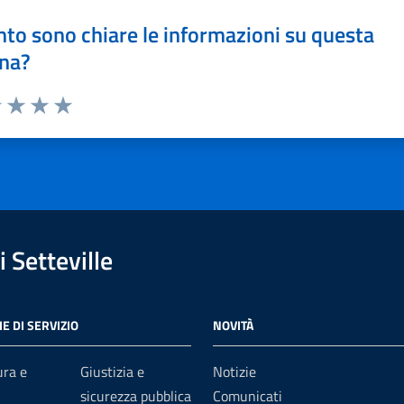
to sono chiare le informazioni su questa
na?
1 stelle su 5
uta 2 stelle su 5
Valuta 3 stelle su 5
Valuta 4 stelle su 5
Valuta 5 stelle su 5
 Setteville
E DI SERVIZIO
NOVITÀ
ura e
Giustizia e
Notizie
sicurezza pubblica
Comunicati