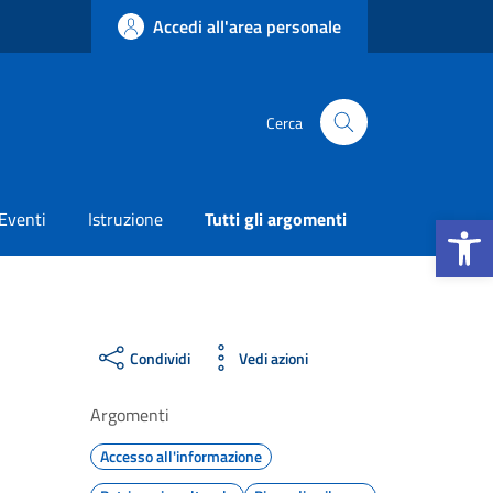
Accedi all'area personale
Cerca
Apri la b
Eventi
Istruzione
Tutti gli argomenti
Condividi
Vedi azioni
Argomenti
Accesso all'informazione