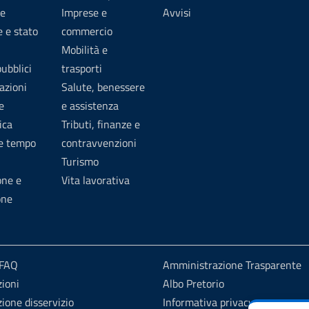
e
Imprese e
Avvisi
 e stato
commercio
Mobilità e
pubblici
trasporti
azioni
Salute, benessere
e
e assistenza
ica
Tributi, finanze e
 e tempo
contravvenzioni
Turismo
one e
Vita lavorativa
one
 FAQ
Amministrazione Trasparente
ioni
Albo Pretorio
ione disservizio
Informativa privacy