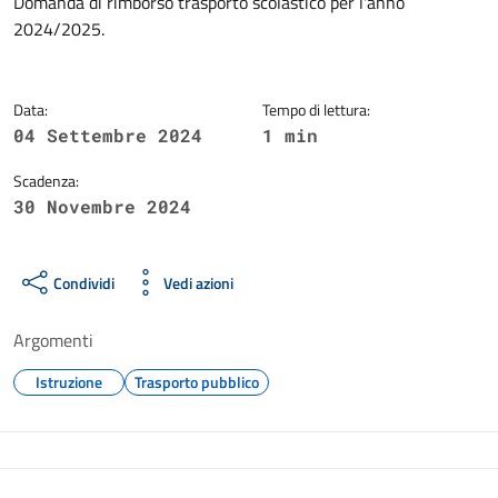
Dettagli della notizia
Domanda di rimborso trasporto scolastico per l'anno
2024/2025.
Data:
Tempo di lettura:
04 Settembre 2024
1 min
Scadenza:
30 Novembre 2024
Condividi
Vedi azioni
Argomenti
Istruzione
Trasporto pubblico