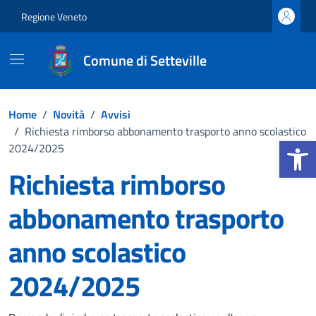
Vai ai contenuti
Vai al footer
Regione Veneto
Comune di Setteville
Home
/
Novità
/
Avvisi
/
Richiesta rimborso abbonamento trasporto anno scolastico
Apri la b
2024/2025
Richiesta rimborso
abbonamento trasporto
anno scolastico
2024/2025