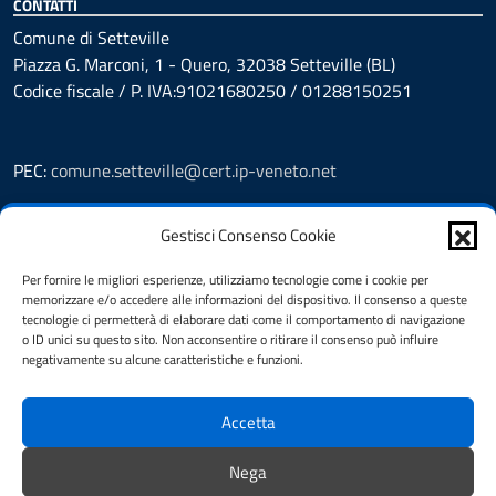
CONTATTI
Comune di Setteville
Piazza G. Marconi, 1 - Quero, 32038 Setteville (BL)
Codice fiscale / P. IVA:91021680250 / 01288150251
PEC:
comune.setteville@cert.ip-veneto.net
Leggi le FAQ
Gestisci Consenso Cookie
Prenotazioni
Segnalazione disservizio
Per fornire le migliori esperienze, utilizziamo tecnologie come i cookie per
Richiesta assistenza
memorizzare e/o accedere alle informazioni del dispositivo. Il consenso a queste
Feedback
tecnologie ci permetterà di elaborare dati come il comportamento di navigazione
o ID unici su questo sito. Non acconsentire o ritirare il consenso può influire
Amministrazione Trasparente
negativamente su alcune caratteristiche e funzioni.
Albo Pretorio
Informativa privacy
Accetta
Note legali
Dichiarazione di accessibilità
Nega
Cookie Policy (UE)