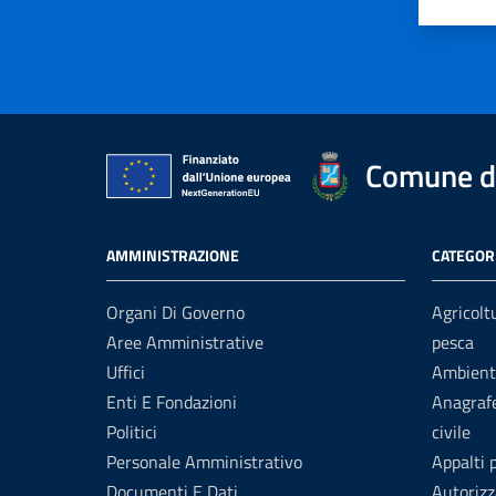
Valuta 
Val
Comune di
AMMINISTRAZIONE
CATEGORI
Organi Di Governo
Agricolt
Aree Amministrative
pesca
Uffici
Ambient
Enti E Fondazioni
Anagrafe
Politici
civile
Personale Amministrativo
Appalti 
Documenti E Dati
Autorizz