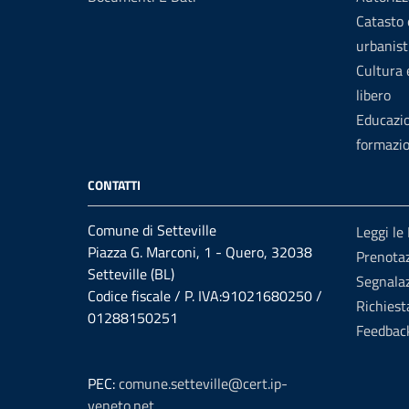
Catasto 
urbanist
Cultura
libero
Educazi
formazi
CONTATTI
Comune di Setteville
Leggi le
Piazza G. Marconi, 1 - Quero, 32038
Prenotaz
Setteville (BL)
Segnalaz
Codice fiscale / P. IVA:91021680250 /
Richiest
01288150251
Feedbac
PEC:
comune.setteville@cert.ip-
veneto.net