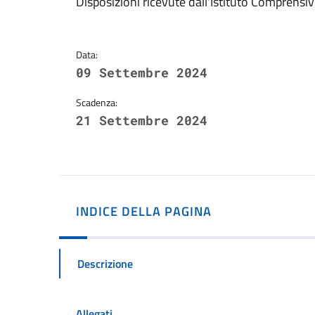
Dettagli della notizi
Disposizioni ricevute dall'Istituto Comprensi
Data:
09 Settembre 2024
Scadenza:
21 Settembre 2024
INDICE DELLA PAGINA
Descrizione
Allegati