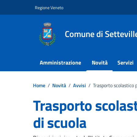
Vai ai contenuti
Vai al footer
Regione Veneto
Comune di Settevill
Amministrazione
Novità
Servizi
Home
/
Novità
/
Avvisi
/
Trasporto scolastico 
Trasporto scolas
di scuola