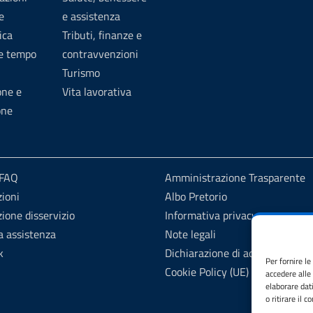
e
e assistenza
ica
Tributi, finanze e
 e tempo
contravvenzioni
Turismo
one e
Vita lavorativa
one
 FAQ
Amministrazione Trasparente
ioni
Albo Pretorio
ione disservizio
Informativa privacy
a assistenza
Note legali
k
Dichiarazione di accessibilità
Per fornire l
Cookie Policy (UE)
accedere alle
elaborare dat
o ritirare il 