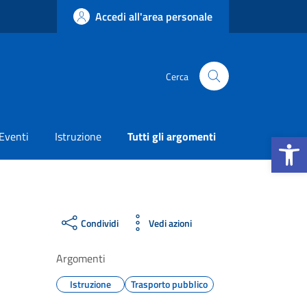
Accedi all'area personale
Cerca
Apri la b
Eventi
Istruzione
Tutti gli argomenti
Condividi
Vedi azioni
Argomenti
Istruzione
Trasporto pubblico