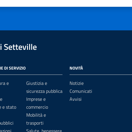
1 stelle su 5
uta 2 stelle su 5
Valuta 3 stelle su 5
Valuta 4 stelle su 5
Valuta 5 stelle su 5
 Setteville
E DI SERVIZIO
NOVITÀ
ura e
Giustizia e
Notizie
sicurezza pubblica
Comunicati
e
Imprese e
Avvisi
 e stato
commercio
Mobilità e
pubblici
trasporti
azioni
Salute, benessere