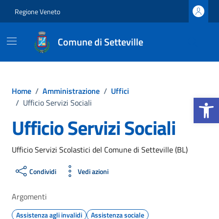
Vai ai contenuti
Vai al footer
Regione Veneto
Comune di Setteville
Home
/
Amministrazione
/
Uffici
Apri la b
/
Ufficio Servizi Sociali
Ufficio Servizi Sociali
Ufficio Servizi Scolastici del Comune di Setteville (BL)
Condividi
Vedi azioni
Argomenti
Assistenza agli invalidi
Assistenza sociale