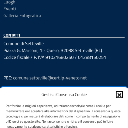
Luoghi
Eventi
Galleria Fotografica
CONTATTI
Comune di Setteville
Piazza G. Marconi, 1 - Quero, 32038 Setteville (BL)
Codice fiscale / P. IVA:91021680250 / 01288150251
PEC:
comune.setteville@cert.ip-veneto.net
Leggi le FAQ
Gestisci Consenso Cookie
Prenotazioni
Segnalazione disservizio
Per fornire le migliori esperienze, utilizziamo tecnologie come i cookie per
Richiesta assistenza
memorizzare e/o accedere alle informazioni del dispositivo. Il consenso a queste
Feedback
tecnologie ci permetterà di elaborare dati come il comportamento di navigazione
o ID unici su questo sito. Non acconsentire o ritirare il consenso può influire
Amministrazione Trasparente
negativamente su alcune caratteristiche e funzioni.